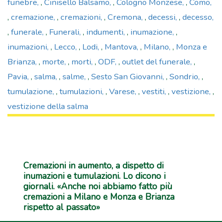
funebre
,
Cinisello Balsamo
,
Cologno Monzese
,
Como
,
cremazione
,
cremazioni
,
Cremona
,
decessi
,
decesso
,
funerale
,
Funerali
,
indumenti
,
inumazione
,
inumazioni
,
Lecco
,
Lodi
,
Mantova
,
Milano
,
Monza e
Brianza
,
morte
,
morti
,
ODF
,
outlet del funerale
,
Pavia
,
salma
,
salme
,
Sesto San Giovanni
,
Sondrio
,
tumulazione
,
tumulazioni
,
Varese
,
vestiti
,
vestizione
,
vestizione della salma
Cremazioni in aumento, a dispetto di
inumazioni e tumulazioni. Lo dicono i
giornali. «Anche noi abbiamo fatto più
cremazioni a Milano e Monza e Brianza
rispetto al passato»