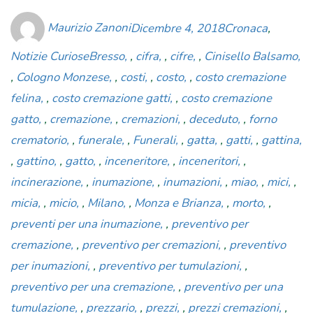
Author
Posted
Categories
Maurizio Zanoni
Dicembre 4, 2018
Cronaca
,
on
Tags
Notizie Curiose
Bresso
,
cifra
,
cifre
,
Cinisello Balsamo
,
Cologno Monzese
,
costi
,
costo
,
costo cremazione
felina
,
costo cremazione gatti
,
costo cremazione
gatto
,
cremazione
,
cremazioni
,
deceduto
,
forno
crematorio
,
funerale
,
Funerali
,
gatta
,
gatti
,
gattina
,
gattino
,
gatto
,
inceneritore
,
inceneritori
,
incinerazione
,
inumazione
,
inumazioni
,
miao
,
mici
,
micia
,
micio
,
Milano
,
Monza e Brianza
,
morto
,
preventi per una inumazione
,
preventivo per
cremazione
,
preventivo per cremazioni
,
preventivo
per inumazioni
,
preventivo per tumulazioni
,
preventivo per una cremazione
,
preventivo per una
tumulazione
,
prezzario
,
prezzi
,
prezzi cremazioni
,