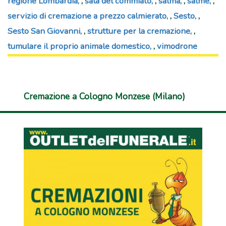
regione Lombardia
,
sala del commiato
,
salma
,
salme
,
servizio di cremazione a prezzo calmierato
,
Sesto
,
Sesto San Giovanni
,
strutture per la cremazione
,
tumulare il proprio animale domestico
,
vimodrone
Cremazione a Cologno Monzese (Milano)