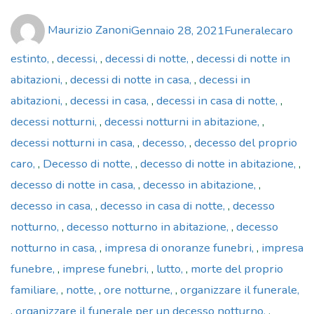
Author
Posted
Categories
Tags
Maurizio Zanoni
Gennaio 28, 2021
Funerale
caro
on
estinto
,
decessi
,
decessi di notte
,
decessi di notte in
abitazioni
,
decessi di notte in casa
,
decessi in
abitazioni
,
decessi in casa
,
decessi in casa di notte
,
decessi notturni
,
decessi notturni in abitazione
,
decessi notturni in casa
,
decesso
,
decesso del proprio
caro
,
Decesso di notte
,
decesso di notte in abitazione
,
decesso di notte in casa
,
decesso in abitazione
,
decesso in casa
,
decesso in casa di notte
,
decesso
notturno
,
decesso notturno in abitazione
,
decesso
notturno in casa
,
impresa di onoranze funebri
,
impresa
funebre
,
imprese funebri
,
lutto
,
morte del proprio
familiare
,
notte
,
ore notturne
,
organizzare il funerale
,
organizzare il funerale per un decesso notturno
,