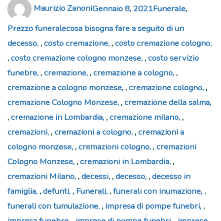
Author
Posted
Categories
Maurizio Zanoni
Gennaio 8, 2021
Funerale
,
on
Tags
Prezzo funerale
cosa bisogna fare a seguito di un
decesso
,
costo cremazione
,
costo cremazione cologno
,
costo cremazione cologno monzese
,
costo servizio
funebre
,
cremazione
,
cremazione a cologno
,
cremazione a cologno monzese
,
cremazione cologno
,
cremazione Cologno Monzese
,
cremazione della salma
,
cremazione in Lombardia
,
cremazione milano
,
cremazioni
,
cremazioni a cologno
,
cremazioni a
cologno monzese
,
cremazioni cologno
,
cremazioni
Cologno Monzese
,
cremazioni in Lombardia
,
cremazioni Milano
,
decessi
,
decesso
,
decesso in
famiglia
,
defunti
,
Funerali
,
funerali con inumazione
,
funerali con tumulazione
,
impresa di pompe funebri
,
impresa funebre
,
imprese di pompe funebri
,
imprese