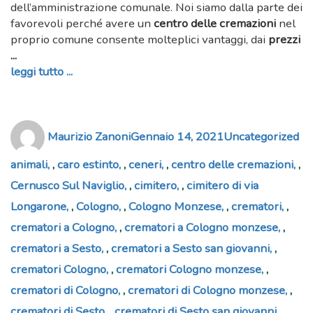
dell’amministrazione comunale. Noi siamo dalla parte dei
favorevoli perché avere un
centro delle cremazioni
nel
proprio comune consente molteplici vantaggi, dai
prezzi
...
leggi tutto ...
Author
Posted
Categories
Ta
Maurizio Zanoni
Gennaio 14, 2021
Uncategorized
on
animali
,
caro estinto
,
ceneri
,
centro delle cremazioni
,
Cernusco Sul Naviglio
,
cimitero
,
cimitero di via
Longarone
,
Cologno
,
Cologno Monzese
,
crematori
,
crematori a Cologno
,
crematori a Cologno monzese
,
crematori a Sesto
,
crematori a Sesto san giovanni
,
crematori Cologno
,
crematori Cologno monzese
,
crematori di Cologno
,
crematori di Cologno monzese
,
crematori di Sesto
,
crematori di Sesto san giovanni
,