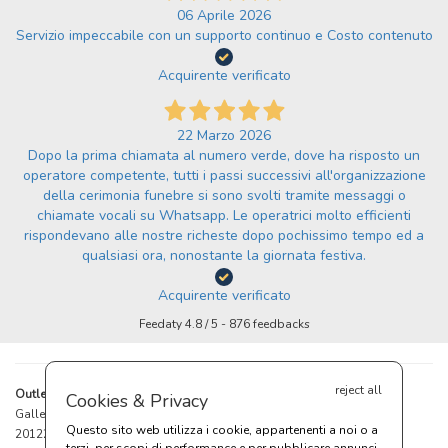
06 Aprile 2026
Servizio impeccabile con un supporto continuo e Costo contenuto
Acquirente verificato
22 Marzo 2026
Dopo la prima chiamata al numero verde, dove ha risposto un
operatore competente, tutti i passi successivi all'organizzazione
della cerimonia funebre si sono svolti tramite messaggi o
chiamate vocali su Whatsapp. Le operatrici molto efficienti
rispondevano alle nostre richeste dopo pochissimo tempo ed a
qualsiasi ora, nonostante la giornata festiva.
Acquirente verificato
Feedaty
4.8
/
5
-
876
feedbacks
reject all
®
Outlet del Funerale
srl
Cookies & Privacy
Galleria del Corso, 2
Questo sito web utilizza i cookie, appartenenti a noi o a
20122 Milano