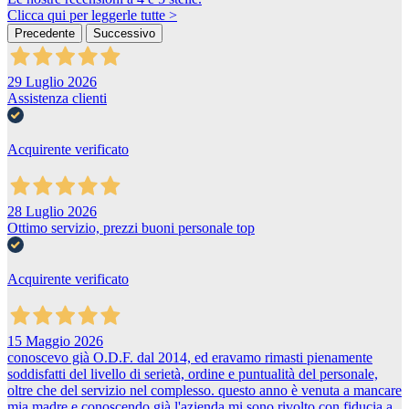
Clicca qui per leggerle tutte >
Precedente
Successivo
29 Luglio 2026
Assistenza clienti
Acquirente verificato
28 Luglio 2026
Ottimo servizio, prezzi buoni personale top
Acquirente verificato
15 Maggio 2026
conoscevo già O.D.F. dal 2014, ed eravamo rimasti pienamente
soddisfatti del livello di serietà, ordine e puntualità del personale,
oltre che del servizio nel complesso. questo anno è venuta a mancare
mia madre e conoscendo già l'azienda mi sono rivolto con fiducia a