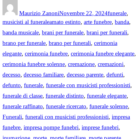
Author
Posted
Categories
on
Maurizio Zanoni
Novembre 22, 2024
funerale
,
Tags
musicisti al funerale
amato estinto
,
arte funebre
,
banda
,
banda musicale
,
brani per funerale
,
brani per funerali
,
brano per funerale
,
brano per funerali
,
cerimonia
elegante
,
cerimonia funebre
,
cerimonia funebre elegante
,
cerimonia funebre solenne
,
cremazione
,
cremazioni
,
decesso
,
decesso familiare
,
decesso parente
,
defunti
,
defunto
,
funerale
,
funerale con musicisti professionisti
,
funerale di classe
,
funerale distinto
,
funerale elegante
,
funerale raffinato
,
funerale ricercato
,
funerale solenne
,
Funerali
,
funerali con musicisti professionisti
,
impresa
funebre
,
impresa pompe funebri
,
imprese funebri
,
inumazione
,
morte
,
morte familiare
,
morte parente
,