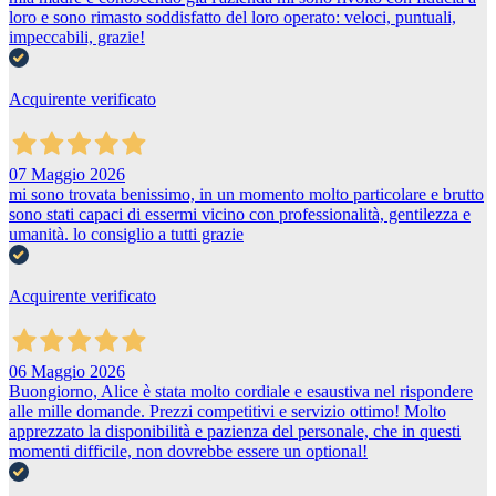
loro e sono rimasto soddisfatto del loro operato: veloci, puntuali,
impeccabili, grazie!
Acquirente verificato
07 Maggio 2026
mi sono trovata benissimo, in un momento molto particolare e brutto
sono stati capaci di essermi vicino con professionalità, gentilezza e
umanità. lo consiglio a tutti grazie
Acquirente verificato
06 Maggio 2026
Buongiorno, Alice è stata molto cordiale e esaustiva nel rispondere
alle mille domande. Prezzi competitivi e servizio ottimo! Molto
apprezzato la disponibilità e pazienza del personale, che in questi
momenti difficile, non dovrebbe essere un optional!