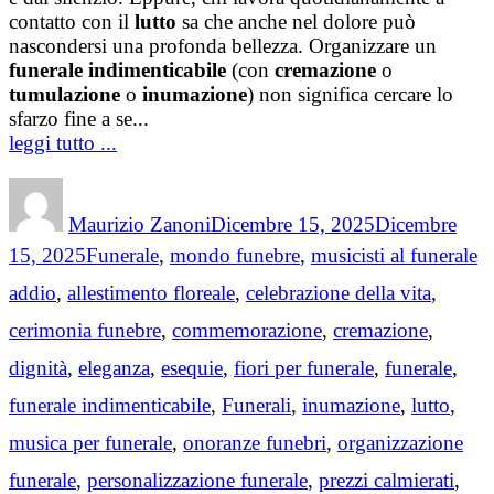
contatto con il
lutto
sa che anche nel dolore può
nascondersi una profonda bellezza. Organizzare un
funerale indimenticabile
(con
cremazione
o
tumulazione
o
inumazione
) non significa cercare lo
sfarzo fine a se...
leggi tutto ...
Author
Posted
on
Maurizio Zanoni
Dicembre 15, 2025
Dicembre
Categories
T
15, 2025
Funerale
,
mondo funebre
,
musicisti al funerale
addio
,
allestimento floreale
,
celebrazione della vita
,
cerimonia funebre
,
commemorazione
,
cremazione
,
dignità
,
eleganza
,
esequie
,
fiori per funerale
,
funerale
,
funerale indimenticabile
,
Funerali
,
inumazione
,
lutto
,
musica per funerale
,
onoranze funebri
,
organizzazione
funerale
,
personalizzazione funerale
,
prezzi calmierati
,