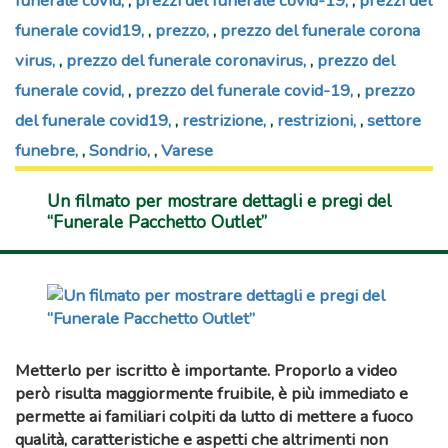
funerale covid
,
prezzi del funerale covid-19
,
prezzi del
funerale covid19
,
prezzo
,
prezzo del funerale corona
virus
,
prezzo del funerale coronavirus
,
prezzo del
funerale covid
,
prezzo del funerale covid-19
,
prezzo
del funerale covid19
,
restrizione
,
restrizioni
,
settore
funebre
,
Sondrio
,
Varese
Un filmato per mostrare dettagli e pregi del
“Funerale Pacchetto Outlet”
Metterlo per iscritto è importante. Proporlo a video
però risulta maggiormente fruibile, è più immediato e
permette ai familiari colpiti da
lutto
di mettere a fuoco
qualità, caratteristiche e aspetti che altrimenti non