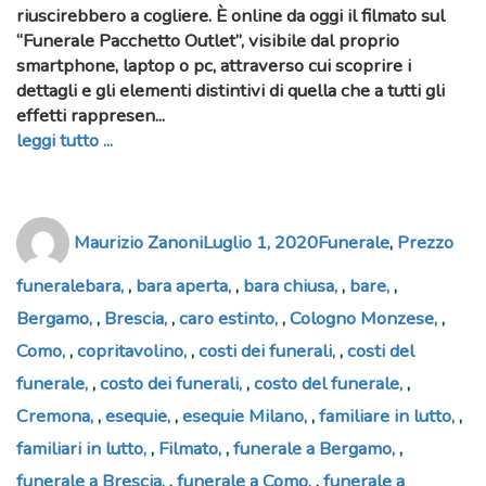
riuscirebbero a cogliere. È online da oggi il filmato sul
“
Funerale Pacchetto Outlet
”, visibile dal proprio
smartphone, laptop o pc, attraverso cui scoprire i
dettagli e gli elementi distintivi di quella che a tutti gli
effetti rappresen...
leggi tutto ...
Author
Posted
Categories
Maurizio Zanoni
Luglio 1, 2020
Funerale
,
Prezzo
on
Tags
funerale
bara
,
bara aperta
,
bara chiusa
,
bare
,
Bergamo
,
Brescia
,
caro estinto
,
Cologno Monzese
,
Como
,
copritavolino
,
costi dei funerali
,
costi del
funerale
,
costo dei funerali
,
costo del funerale
,
Cremona
,
esequie
,
esequie Milano
,
familiare in lutto
,
familiari in lutto
,
Filmato
,
funerale a Bergamo
,
funerale a Brescia
,
funerale a Como
,
funerale a