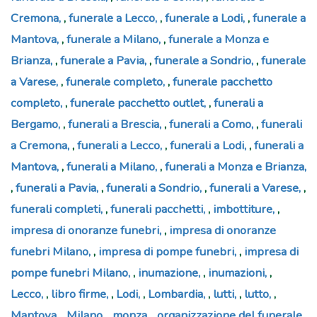
Cremona
,
funerale a Lecco
,
funerale a Lodi
,
funerale a
Mantova
,
funerale a Milano
,
funerale a Monza e
Brianza
,
funerale a Pavia
,
funerale a Sondrio
,
funerale
a Varese
,
funerale completo
,
funerale pacchetto
completo
,
funerale pacchetto outlet
,
funerali a
Bergamo
,
funerali a Brescia
,
funerali a Como
,
funerali
a Cremona
,
funerali a Lecco
,
funerali a Lodi
,
funerali a
Mantova
,
funerali a Milano
,
funerali a Monza e Brianza
,
funerali a Pavia
,
funerali a Sondrio
,
funerali a Varese
,
funerali completi
,
funerali pacchetti
,
imbottiture
,
impresa di onoranze funebri
,
impresa di onoranze
funebri Milano
,
impresa di pompe funebri
,
impresa di
pompe funebri Milano
,
inumazione
,
inumazioni
,
Lecco
,
libro firme
,
Lodi
,
Lombardia
,
lutti
,
lutto
,
Mantova
,
Milano
,
monza
,
organizzazione del funerale