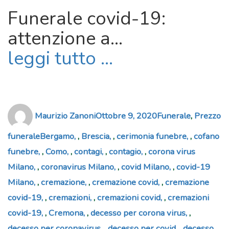
Funerale covid-19:
attenzione a...
leggi tutto ...
Author
Posted
Categories
Maurizio Zanoni
Ottobre 9, 2020
Funerale
,
Prezzo
on
Tags
funerale
Bergamo
,
Brescia
,
cerimonia funebre
,
cofano
funebre
,
Como
,
contagi
,
contagio
,
corona virus
Milano
,
coronavirus Milano
,
covid Milano
,
covid-19
Milano
,
cremazione
,
cremazione covid
,
cremazione
covid-19
,
cremazioni
,
cremazioni covid
,
cremazioni
covid-19
,
Cremona
,
decesso per corona virus
,
decesso per coronavirus
,
decesso per covid
,
decesso