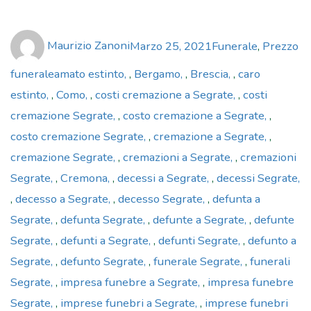
Author
Posted
Categories
Maurizio Zanoni
Marzo 25, 2021
Funerale
,
Prezzo
on
Tags
funerale
amato estinto
,
Bergamo
,
Brescia
,
caro
estinto
,
Como
,
costi cremazione a Segrate
,
costi
cremazione Segrate
,
costo cremazione a Segrate
,
costo cremazione Segrate
,
cremazione a Segrate
,
cremazione Segrate
,
cremazioni a Segrate
,
cremazioni
Segrate
,
Cremona
,
decessi a Segrate
,
decessi Segrate
,
decesso a Segrate
,
decesso Segrate
,
defunta a
Segrate
,
defunta Segrate
,
defunte a Segrate
,
defunte
Segrate
,
defunti a Segrate
,
defunti Segrate
,
defunto a
Segrate
,
defunto Segrate
,
funerale Segrate
,
funerali
Segrate
,
impresa funebre a Segrate
,
impresa funebre
Segrate
,
imprese funebri a Segrate
,
imprese funebri