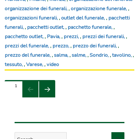
organizzazione dei funerali
,
organizzazione funerale
,
organizzazioni funerali
,
outlet del funerale
,
pacchetti
funerali
,
pacchetti outlet
,
pacchetto funerale
,
pacchetto outlet
,
Pavia
,
prezzi
,
prezzi dei funerali
,
prezzi del funerale
,
prezzo
,
prezzo dei funerali
,
prezzo del funerale
,
salma
,
salme
,
Sondrio
,
tavolino
,
tessuto
,
Varese
,
video
Paginazione
PAGE
1
degli
NEXT
articoli
PAGE
Search
Searc