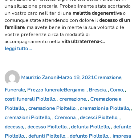
una situazione precaria. Probabilmente state scortando
un vostro caro nell’iter di una
malattia degenerativa
o
comunque state attendendo con dolore il
decesso di un
familiare
, ma avete bene in mente la sua volontà o le
vostre preferenze circa la modalità di
accompagnamento nella
vita ultraterrena<...
leggi tutto ...
Author
Posted
Categories
Maurizio Zanoni
Marzo 18, 2021
Cremazione
,
on
Tags
Funerale
,
Prezzo funerale
Bergamo
,
Brescia
,
Como
,
costi funerali Pioltello
,
cremazione
,
Cremazione a
Pioltello
,
cremazione Pioltello
,
cremazioni a Pioltello
,
cremazioni Pioltello
,
Cremona
,
decessi Pioltello
,
decesso
,
decesso Pioltello
,
defunta Pioltello
,
defunte
Pioltello
,
defunti Pioltello
,
defunto Pioltello
,
impresa