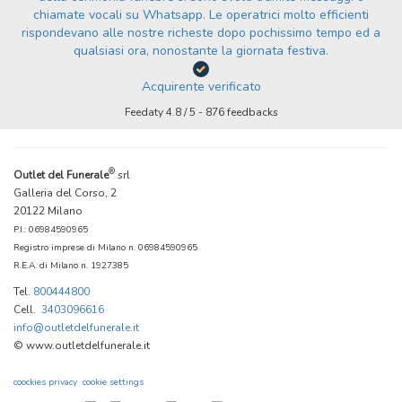
chiamate vocali su Whatsapp. Le operatrici molto efficienti
rispondevano alle nostre richeste dopo pochissimo tempo ed a
qualsiasi ora, nonostante la giornata festiva.
Acquirente verificato
Feedaty
4.8
/
5
-
876
feedbacks
®
Outlet del Funerale
srl
Galleria del Corso, 2
20122 Milano
P.I.: 06984590965
Registro imprese di Milano n. 06984590965
R.E.A. di Milano n. 1927385
Tel.
800444800
Cell.
3403096616
info@outletdelfunerale.it
© www.outletdelfunerale.it
coockies privacy
cookie settings