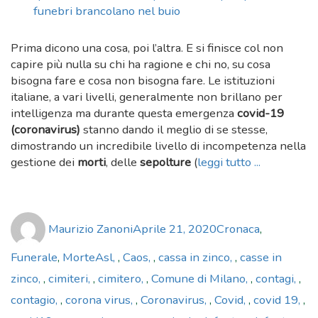
Prima dicono una cosa, poi l’altra. E si finisce col non
capire più nulla su chi ha ragione e chi no, su cosa
bisogna fare e cosa non bisogna fare. Le istituzioni
italiane, a vari livelli, generalmente non brillano per
intelligenza ma durante questa emergenza
covid-19
(coronavirus)
stanno dando il meglio di se stesse,
dimostrando un incredibile livello di incompetenza nella
gestione dei
morti
, delle
sepolture
(
leggi tutto ...
Author
Posted
Categories
Maurizio Zanoni
Aprile 21, 2020
Cronaca
,
on
Tags
Funerale
,
Morte
Asl
,
Caos
,
cassa in zinco
,
casse in
zinco
,
cimiteri
,
cimitero
,
Comune di Milano
,
contagi
,
contagio
,
corona virus
,
Coronavirus
,
Covid
,
covid 19
,