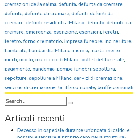
cremazioni della salma
,
defunta
,
defunta da cremare
,
defunte
,
defunte da cremare
,
defunti
,
defunti da
cremare
,
defunti residenti a Milano
,
defunto
,
defunto da
cremare
,
emergenza
,
esenzione
,
esenzioni
,
feretri
,
feretro
,
forno crematorio
,
impresa funebre
,
incineritore
,
Lambrate
,
Lombardia
,
Milano
,
morire
,
morta
,
morte
,
morti
,
morto
,
municipio di Milano
,
outlet del funerale
,
pagamento
,
pandemia
,
pompe funebri
,
sepoltura
,
sepolture
,
sepolture a Milano
,
servizi di cremazione
,
servizio di cremazione
,
tariffa comunale
,
tariffe comunali
Search
Search
for:
Articoli recenti
Decesso in ospedale durante un’ondata di caldo: è
possibile lasciare il proprio caro nella struttura?