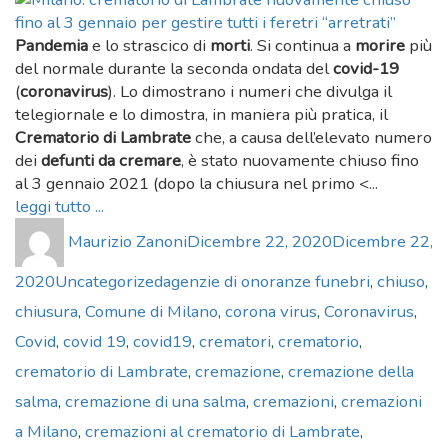
Pandemia
e lo strascico di
morti
. Si continua a
morire
più
del normale durante la seconda ondata del
covid-19
(
coronavirus
). Lo dimostrano i numeri che divulga il
telegiornale e lo dimostra, in maniera più pratica, il
Crematorio di Lambrate
che, a causa dell’elevato numero
dei
defunti da cremare
, è stato nuovamente chiuso fino
al 3 gennaio 2021 (dopo la chiusura nel primo <...
leggi tutto ...
Author
Posted
Maurizio Zanoni
Dicembre 22, 2020
Dicembre 22,
on
Categories
Tags
2020
Uncategorized
agenzie di onoranze funebri
,
chiuso
,
chiusura
,
Comune di Milano
,
corona virus
,
Coronavirus
,
Covid
,
covid 19
,
covid19
,
crematori
,
crematorio
,
crematorio di Lambrate
,
cremazione
,
cremazione della
salma
,
cremazione di una salma
,
cremazioni
,
cremazioni
a Milano
,
cremazioni al crematorio di Lambrate
,