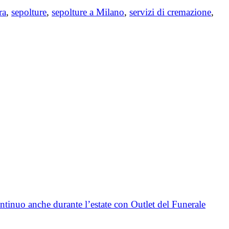
ra
,
sepolture
,
sepolture a Milano
,
servizi di cremazione
,
ntinuo anche durante l’estate con Outlet del Funerale