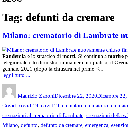
Tag:
defunti da cremare
Milano: crematorio di Lambrate nuov
Pandemia
e lo strascico di
morti
. Si continua a
morire
p
telegiornale e lo dimostra, in maniera più pratica, il
Crema
gennaio 2021 (dopo la chiusura nel primo <...
leggi tutto ...
Author
Posted
on
Maurizio Zanoni
Dicembre 22, 2020
Dicembre 22,
Covid
,
covid 19
,
covid19
,
crematori
,
crematorio
,
cremato
cremazioni al crematorio di Lambrate
,
cremazioni della s
Milano
,
defunto
,
defunto da cremare
,
emergenza
,
esenzio