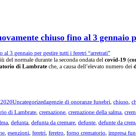
amente chiuso fino al 3 gennaio per 
iù del normale durante la seconda ondata del
covid-19
(
co
torio di Lambrate
che, a causa dell’elevato numero dei
Categories
Tags
 2020
Uncategorized
agenzie di onoranze funebri
,
chiuso
,
c
rio di Lambrate
,
cremazione
,
cremazione della salma
,
crem
alma
,
defunta
,
defunta da cremare
,
defunte
,
defunte da crem
ne
,
esenzioni
,
feretri
,
feretro
,
forno crematorio
,
impresa fun