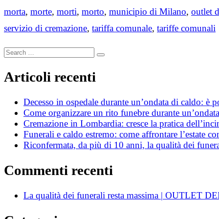
morta
,
morte
,
morti
,
morto
,
municipio di Milano
,
outlet 
servizio di cremazione
,
tariffa comunale
,
tariffe comunali
Search
Search
for:
Articoli recenti
Decesso in ospedale durante un’ondata di caldo: è poss
Come organizzare un rito funebre durante un’ondata
Cremazione in Lombardia: cresce la pratica dell’incin
Funerali e caldo estremo: come affrontare l’estate c
Riconfermata, da più di 10 anni, la qualità dei funera
Commenti recenti
La qualità dei funerali resta massima | OUTLE