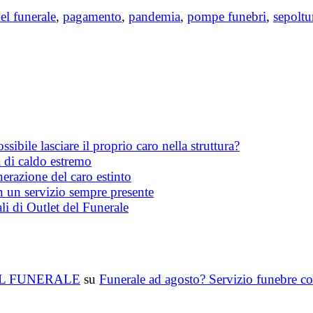
del funerale
,
pagamento
,
pandemia
,
pompe funebri
,
sepoltu
ibile lasciare il proprio caro nella struttura?
 di caldo estremo
erazione del caro estinto
on un servizio sempre presente
li di Outlet del Funerale
T DEL FUNERALE
su
Funerale ad agosto? Servizio funebre co