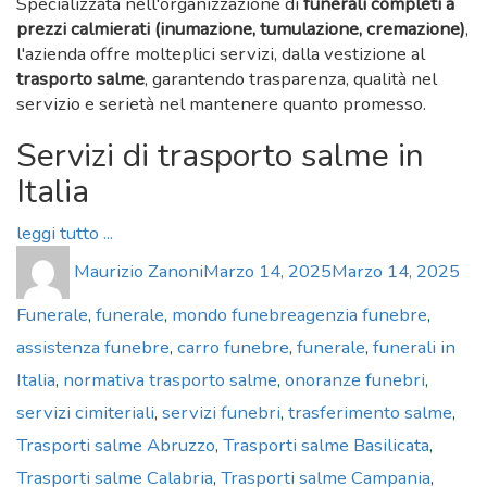
Specializzata nell'organizzazione di
funerali completi a
prezzi calmierati (inumazione, tumulazione, cremazione)
,
l'azienda offre molteplici servizi, dalla vestizione al
trasporto salme
, garantendo trasparenza, qualità nel
servizio e serietà nel mantenere quanto promesso.
Servizi di trasporto salme in
Italia
leggi tutto ...
Author
Posted
Cat
Maurizio Zanoni
Marzo 14, 2025
Marzo 14, 2025
on
Tags
Funerale
,
funerale
,
mondo funebre
agenzia funebre
,
assistenza funebre
,
carro funebre
,
funerale
,
funerali in
Italia
,
normativa trasporto salme
,
onoranze funebri
,
servizi cimiteriali
,
servizi funebri
,
trasferimento salme
,
Trasporti salme Abruzzo
,
Trasporti salme Basilicata
,
Trasporti salme Calabria
,
Trasporti salme Campania
,