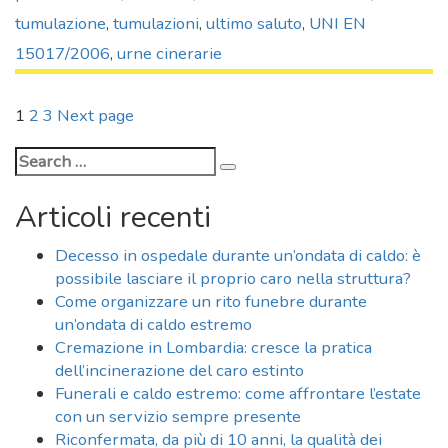
tumulazione
,
tumulazioni
,
ultimo saluto
,
UNI EN
15017/2006
,
urne cinerarie
Paginazione
Page
Page
Page
1
2
3
Next page
degli
Search
articoli
Search
for:
Articoli recenti
Decesso in ospedale durante un’ondata di caldo: è
possibile lasciare il proprio caro nella struttura?
Come organizzare un rito funebre durante
un’ondata di caldo estremo
Cremazione in Lombardia: cresce la pratica
dell’incinerazione del caro estinto
Funerali e caldo estremo: come affrontare l’estate
con un servizio sempre presente
Riconfermata, da più di 10 anni, la qualità dei