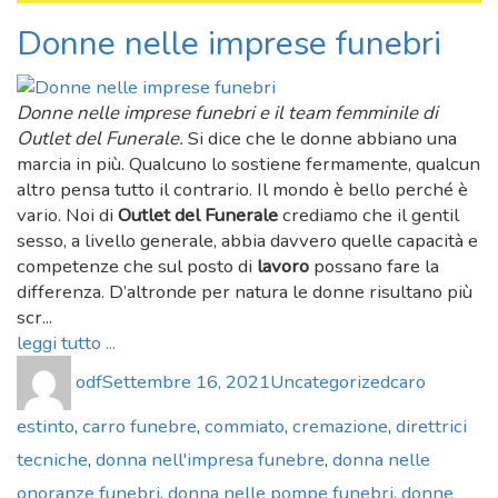
Donne nelle imprese funebri
Donne nelle imprese funebri e il team femminile di
Outlet del Funerale.
Si dice che le donne abbiano una
marcia in più. Qualcuno lo sostiene fermamente, qualcun
altro pensa tutto il contrario. Il mondo è bello perché è
vario. Noi di
Outlet del Funerale
crediamo che il gentil
sesso, a livello generale, abbia davvero quelle capacità e
competenze che sul posto di
lavoro
possano fare la
differenza. D’altronde per natura le donne risultano più
scr...
leggi tutto ...
Author
Posted
Categories
Tags
odf
Settembre 16, 2021
Uncategorized
caro
on
estinto
,
carro funebre
,
commiato
,
cremazione
,
direttrici
tecniche
,
donna nell'impresa funebre
,
donna nelle
onoranze funebri
,
donna nelle pompe funebri
,
donne