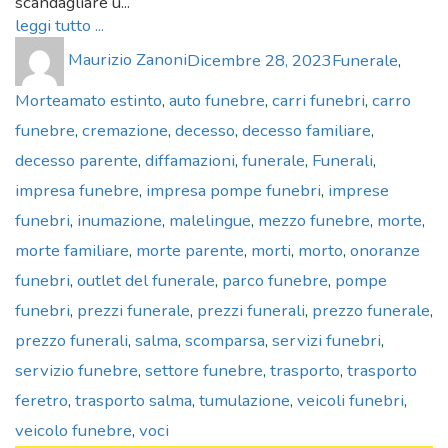
scandagliare u...
leggi tutto ...
Author
Posted
Categories
Maurizio Zanoni
Dicembre 28, 2023
Funerale
,
on
Tags
Morte
amato estinto
,
auto funebre
,
carri funebri
,
carro
funebre
,
cremazione
,
decesso
,
decesso familiare
,
decesso parente
,
diffamazioni
,
funerale
,
Funerali
,
impresa funebre
,
impresa pompe funebri
,
imprese
funebri
,
inumazione
,
malelingue
,
mezzo funebre
,
morte
,
morte familiare
,
morte parente
,
morti
,
morto
,
onoranze
funebri
,
outlet del funerale
,
parco funebre
,
pompe
funebri
,
prezzi funerale
,
prezzi funerali
,
prezzo funerale
,
prezzo funerali
,
salma
,
scomparsa
,
servizi funebri
,
servizio funebre
,
settore funebre
,
trasporto
,
trasporto
feretro
,
trasporto salma
,
tumulazione
,
veicoli funebri
,
veicolo funebre
,
voci