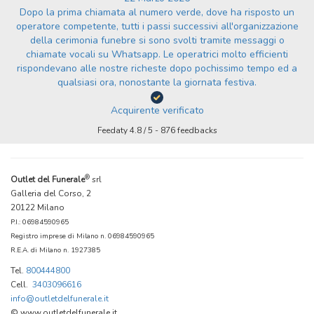
Dopo la prima chiamata al numero verde, dove ha risposto un
operatore competente, tutti i passi successivi all'organizzazione
della cerimonia funebre si sono svolti tramite messaggi o
chiamate vocali su Whatsapp. Le operatrici molto efficienti
rispondevano alle nostre richeste dopo pochissimo tempo ed a
qualsiasi ora, nonostante la giornata festiva.
Acquirente verificato
Feedaty
4.8
/
5
-
876
feedbacks
®
Outlet del Funerale
srl
Galleria del Corso, 2
20122 Milano
P.I.: 06984590965
Registro imprese di Milano n. 06984590965
R.E.A. di Milano n. 1927385
Tel.
800444800
Cell.
3403096616
info@outletdelfunerale.it
© www.outletdelfunerale.it