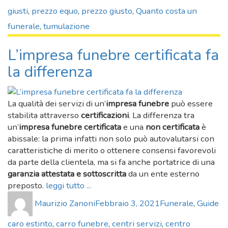
giusti
,
prezzo equo
,
prezzo giusto
,
Quanto costa un
funerale
,
tumulazione
L’impresa funebre certificata fa
la differenza
La qualità dei servizi di un’
impresa funebre
può essere
stabilita attraverso
certificazioni
. La differenza tra
un’
impresa funebre certificata
e una
non certificata
è
abissale: la prima infatti non solo può autovalutarsi con
caratteristiche di merito o ottenere consensi favorevoli
da parte della clientela, ma si fa anche portatrice di una
garanzia attestata e sottoscritta
da un ente esterno
preposto.
leggi tutto ...
Author
Posted
Categories
Ta
Maurizio Zanoni
Febbraio 3, 2021
Funerale
,
Guide
on
caro estinto
,
carro funebre
,
centri servizi
,
centro