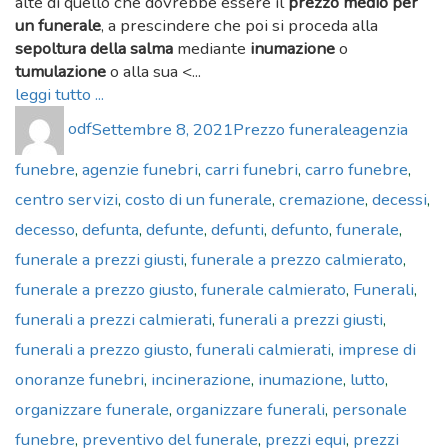
alte di quello che dovrebbe essere il
prezzo medio per
un funerale
, a prescindere che poi si proceda alla
sepoltura della salma
mediante
inumazione
o
tumulazione
o alla sua <...
leggi tutto ...
Author
Posted
Categories
Tags
odf
Settembre 8, 2021
Prezzo funerale
agenzia
on
funebre
,
agenzie funebri
,
carri funebri
,
carro funebre
,
centro servizi
,
costo di un funerale
,
cremazione
,
decessi
,
decesso
,
defunta
,
defunte
,
defunti
,
defunto
,
funerale
,
funerale a prezzi giusti
,
funerale a prezzo calmierato
,
funerale a prezzo giusto
,
funerale calmierato
,
Funerali
,
funerali a prezzi calmierati
,
funerali a prezzi giusti
,
funerali a prezzo giusto
,
funerali calmierati
,
imprese di
onoranze funebri
,
incinerazione
,
inumazione
,
lutto
,
organizzare funerale
,
organizzare funerali
,
personale
funebre
,
preventivo del funerale
,
prezzi equi
,
prezzi