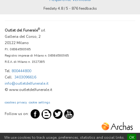
Feedaty
4.8
/
5
-
876
feedbacks
®
Outlet del Funerale
srl
Galleria del Corso, 2
20122 Milano
P.I.: 06984590965
Registro imprese di Milano n. 06984590965
R.E.A. di Milano n. 1927385
Tel.
800444800
Cell.
3403096616
info@outletdelfunerale.it
© www.outletdelfunerale.it
coockies privacy
cookie settings
Follow us on:
www.archas.com
We use cookies to track usage, preferences, statistics and social links.
OK