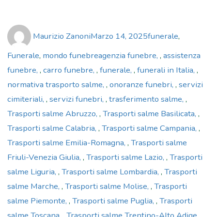
Author
Posted
Categories
Maurizio Zanoni
Marzo 14, 2025
funerale
,
on
Tags
Funerale
,
mondo funebre
agenzia funebre
,
assistenza
funebre
,
carro funebre
,
funerale
,
funerali in Italia
,
normativa trasporto salme
,
onoranze funebri
,
servizi
cimiteriali
,
servizi funebri
,
trasferimento salme
,
Trasporti salme Abruzzo
,
Trasporti salme Basilicata
,
Trasporti salme Calabria
,
Trasporti salme Campania
,
Trasporti salme Emilia-Romagna
,
Trasporti salme
Friuli-Venezia Giulia
,
Trasporti salme Lazio
,
Trasporti
salme Liguria
,
Trasporti salme Lombardia
,
Trasporti
salme Marche
,
Trasporti salme Molise
,
Trasporti
salme Piemonte
,
Trasporti salme Puglia
,
Trasporti
salme Toscana
,
Trasporti salme Trentino-Alto Adige
,