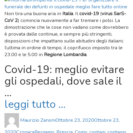
Non tira una buona aria in
Italia
. Il
covid-19
(
virus SarS-
CoV 2
) comincia nuovamente a far tremare i polsi. La
dimostrazione che le cose non vadano come dovrebbero
è provata dalle continue, e sempre più stringenti,
disposizioni che impattano sulle abitudini degli italiani;
l’ultima in ordine di tempo, il coprifuoco imposto tra le
23.00 e le 5.00 in
Regione Lombardia
.
Covid-19: meglio evitare
gli ospedali, dove sale il
...
leggi tutto ...
Author
Posted
Maurizio Zanoni
Ottobre 23, 2020
Ottobre 23,
on
Categories
Tags
2020
Cronaca
Bergamo
,
Brescia
,
Como
,
contagi
,
contagio
,