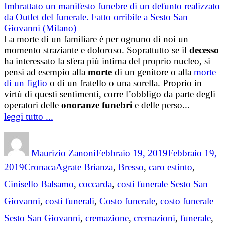
La morte di un familiare è per ognuno di noi un
momento straziante e doloroso. Soprattutto se il
decesso
ha interessato la sfera più intima del proprio nucleo, si
pensi ad esempio alla
morte
di un genitore o alla
morte
di un figlio
o di un fratello o una sorella. Proprio in
virtù di questi sentimenti, corre l’obbligo da parte degli
operatori delle
onoranze funebri
e delle perso...
leggi tutto ...
Author
Posted
on
Maurizio Zanoni
Febbraio 19, 2019
Febbraio 19,
Categories
Tags
2019
Cronaca
Agrate Brianza
,
Bresso
,
caro estinto
,
Cinisello Balsamo
,
coccarda
,
costi funerale Sesto San
Giovanni
,
costi funerali
,
Costo funerale
,
costo funerale
Sesto San Giovanni
,
cremazione
,
cremazioni
,
funerale
,