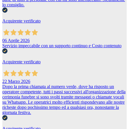
lo consiglio.
Acquirente verificato
06 Aprile 2026
Servizio impeccabile con un supporto continuo e Costo contenuto
Acquirente verificato
22 Marzo 2026
Dopo la prima chiamata al numero verde, dove ha risposto un
operatore competente, tutti i passi successivi all'organizzazione della
cerimonia funebre si sono svolti tramite messaggi o chiamate vocali
su Whatsapp. Le operatrici molto efficienti rispondevano alle nostre
richeste dopo pochissimo tempo ed a qualsiasi ora, nonostante la
giornata festiva.
Acquirente verificato