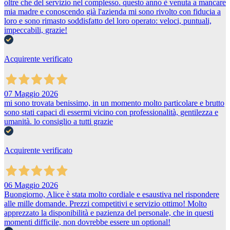
oltre che del servizio nel complesso. questo anno è venuta a mancare
mia madre e conoscendo già l'azienda mi sono rivolto con fiducia a
loro e sono rimasto soddisfatto del loro operato: veloci, puntuali,
impeccabili, grazie!
Acquirente verificato
07 Maggio 2026
mi sono trovata benissimo, in un momento molto particolare e brutto
sono stati capaci di essermi vicino con professionalità, gentilezza e
umanità. lo consiglio a tutti grazie
Acquirente verificato
06 Maggio 2026
Buongiorno, Alice è stata molto cordiale e esaustiva nel rispondere
alle mille domande. Prezzi competitivi e servizio ottimo! Molto
apprezzato la disponibilità e pazienza del personale, che in questi
momenti difficile, non dovrebbe essere un optional!