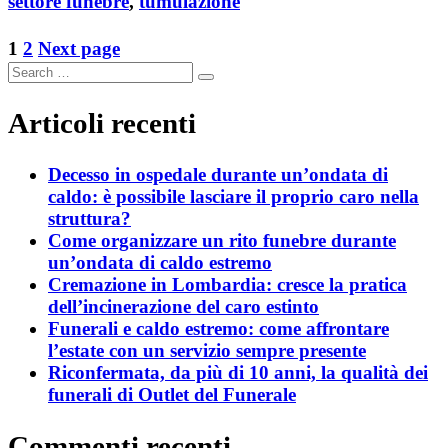
settore funebre
,
tumulazione
Paginazione
Page
Page
1
2
Next page
Search
degli
Search
for:
articoli
Articoli recenti
Decesso in ospedale durante un’ondata di
caldo: è possibile lasciare il proprio caro nella
struttura?
Come organizzare un rito funebre durante
un’ondata di caldo estremo
Cremazione in Lombardia: cresce la pratica
dell’incinerazione del caro estinto
Funerali e caldo estremo: come affrontare
l’estate con un servizio sempre presente
Riconfermata, da più di 10 anni, la qualità dei
funerali di Outlet del Funerale
Commenti recenti