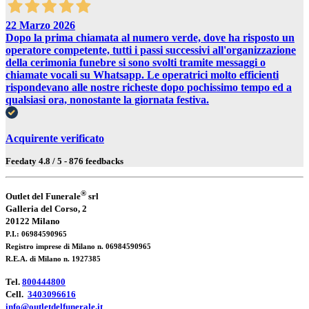
22 Marzo 2026
Dopo la prima chiamata al numero verde, dove ha risposto un
operatore competente, tutti i passi successivi all'organizzazione
della cerimonia funebre si sono svolti tramite messaggi o
chiamate vocali su Whatsapp. Le operatrici molto efficienti
rispondevano alle nostre richeste dopo pochissimo tempo ed a
qualsiasi ora, nonostante la giornata festiva.
Acquirente verificato
Feedaty
4.8
/
5
-
876
feedbacks
®
Outlet del Funerale
srl
Galleria del Corso, 2
20122 Milano
P.I.: 06984590965
Registro imprese di Milano n. 06984590965
R.E.A. di Milano n. 1927385
Tel.
800444800
Cell.
3403096616
info@outletdelfunerale.it