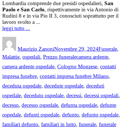
Lombardia comprende due presidi ospedalieri,
San
Paolo e San Carlo
, rispettivamente in via Antonio di
Rudinì 8 e in via Pio II 3, conosciuti soprattutto per il
lavoro svolto a ...
leggi tutto ...
Author
Posted
Categories
on
Maurizio Zanoni
Novembre 29, 2024
Funerale
,
Tags
Malattie
,
ospedali
,
Prezzo funerale
camera ardente
,
camera ardente ospedale
,
Cologno Monzese
,
contatti
impresa funebre
,
contatti impresa funebre Milano
,
deceduta ospedale
,
decedute ospedale
,
deceduti
ospedale
,
deceduto ospedale
,
decessi
,
decessi ospedali
,
decesso
,
decesso ospedale
,
defunta ospedale
,
defunte
ospedale
,
defunti ospedale
,
defunto
,
defunto ospedale
,
familiari defunto
,
familiari in lutto
,
funerale
,
funerale