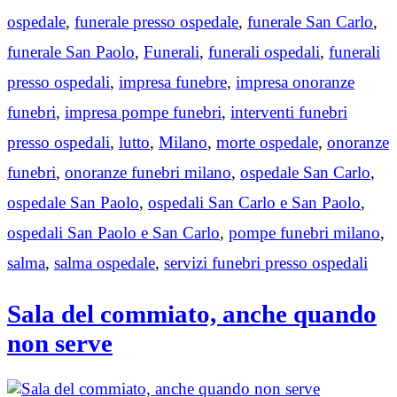
ospedale
,
funerale presso ospedale
,
funerale San Carlo
,
funerale San Paolo
,
Funerali
,
funerali ospedali
,
funerali
presso ospedali
,
impresa funebre
,
impresa onoranze
funebri
,
impresa pompe funebri
,
interventi funebri
presso ospedali
,
lutto
,
Milano
,
morte ospedale
,
onoranze
funebri
,
onoranze funebri milano
,
ospedale San Carlo
,
ospedale San Paolo
,
ospedali San Carlo e San Paolo
,
ospedali San Paolo e San Carlo
,
pompe funebri milano
,
salma
,
salma ospedale
,
servizi funebri presso ospedali
Sala del commiato, anche quando
non serve