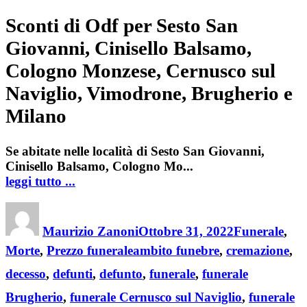
Sconti di Odf per Sesto San
Giovanni, Cinisello Balsamo,
Cologno Monzese, Cernusco sul
Naviglio, Vimodrone, Brugherio e
Milano
Se abitate nelle località di
Sesto San Giovanni,
Cinisello Balsamo, Cologno Mo...
leggi tutto ...
Author
Posted
Categories
on
Maurizio Zanoni
Ottobre 31, 2022
Funerale
,
Tags
Morte
,
Prezzo funerale
ambito funebre
,
cremazione
,
decesso
,
defunti
,
defunto
,
funerale
,
funerale
Brugherio
,
funerale Cernusco sul Naviglio
,
funerale