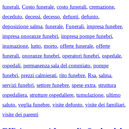
funerali
,
Costo funerale
,
costo funerali
,
cremazione
,
deceduto
,
decessi
,
decesso
,
defunti
,
defunto
,
deposizione salma
,
funerale
,
Funerali
,
impresa funebre
,
impresa onoranze funebri
,
impresa pompe funebri
,
inumazione
,
lutto
,
morto
,
offerte funerale
,
offerte
funerali
,
onoranze funebri
,
operatori funebri
,
ospedale
,
ospedali
,
permanenza sala del commiato
,
pompe
funebri
,
prezzi calmierati
,
rito funebre
,
Rsa
,
salma
,
servizi funebri
,
settore funebre
,
spese extra
,
struttura
ospedaliera
,
strutture ospedaliere
,
tumulazione
,
ultimo
saluto
,
veglia funebre
,
visite defunto
,
visite dei familiari
,
visite dei parenti