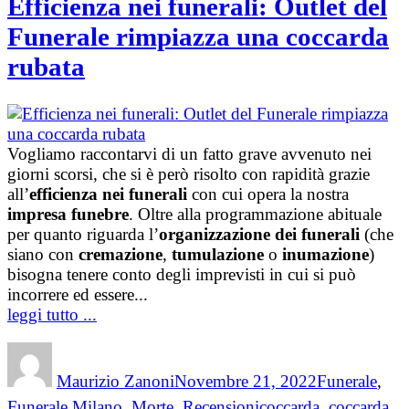
Efficienza nei funerali: Outlet del
Funerale rimpiazza una coccarda
rubata
Vogliamo raccontarvi di un fatto grave avvenuto nei
giorni scorsi, che si è però risolto con rapidità grazie
all’
efficienza nei funerali
con cui opera la nostra
impresa funebre
. Oltre alla programmazione abituale
per quanto riguarda l’
organizzazione dei funerali
(che
siano con
cremazione
,
tumulazione
o
inumazione
)
bisogna tenere conto degli imprevisti in cui si può
incorrere ed essere...
leggi tutto ...
Author
Posted
Categories
on
Maurizio Zanoni
Novembre 21, 2022
Funerale
,
Tags
Funerale Milano
,
Morte
,
Recensioni
coccarda
,
coccarda