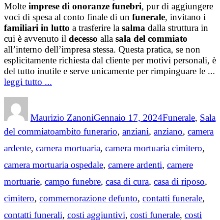
Molte
imprese di onoranze funebri
, pur di aggiungere
voci di spesa al conto finale di un
funerale
, invitano i
familiari in lutto
a trasferire la
salma
dalla struttura in
cui è avvenuto il
decesso
alla
sala del commiato
all’interno dell’impresa stessa. Questa pratica, se non
esplicitamente richiesta dal cliente per motivi personali, è
del tutto inutile e serve unicamente per rimpinguare le ...
leggi tutto ...
Author
Posted
Categories
on
Maurizio Zanoni
Gennaio 17, 2024
Funerale
,
Sala
Tags
del commiato
ambito funerario
,
anziani
,
anziano
,
camera
ardente
,
camera mortuaria
,
camera mortuaria cimitero
,
camera mortuaria ospedale
,
camere ardenti
,
camere
mortuarie
,
campo funebre
,
casa di cura
,
casa di riposo
,
cimitero
,
commemorazione defunto
,
contatti funerale
,
contatti funerali
,
costi aggiuntivi
,
costi funerale
,
costi