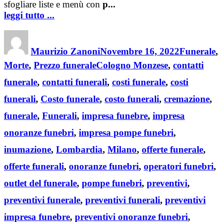
sfogliare liste e menù con
p...
leggi tutto ...
Author
Posted
Categories
on
Maurizio Zanoni
Novembre 16, 2022
Funerale
,
Tags
Morte
,
Prezzo funerale
Cologno Monzese
,
contatti
funerale
,
contatti funerali
,
costi funerale
,
costi
funerali
,
Costo funerale
,
costo funerali
,
cremazione
,
funerale
,
Funerali
,
impresa funebre
,
impresa
onoranze funebri
,
impresa pompe funebri
,
inumazione
,
Lombardia
,
Milano
,
offerte funerale
,
offerte funerali
,
onoranze funebri
,
operatori funebri
,
outlet del funerale
,
pompe funebri
,
preventivi
,
preventivi funerale
,
preventivi funerali
,
preventivi
impresa funebre
,
preventivi onoranze funebri
,