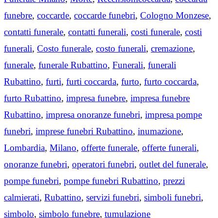
funebre
,
coccarde
,
coccarde funebri
,
Cologno Monzese
,
contatti funerale
,
contatti funerali
,
costi funerale
,
costi
funerali
,
Costo funerale
,
costo funerali
,
cremazione
,
funerale
,
funerale Rubattino
,
Funerali
,
funerali
Rubattino
,
furti
,
furti coccarda
,
furto
,
furto coccarda
,
furto Rubattino
,
impresa funebre
,
impresa funebre
Rubattino
,
impresa onoranze funebri
,
impresa pompe
funebri
,
imprese funebri Rubattino
,
inumazione
,
Lombardia
,
Milano
,
offerte funerale
,
offerte funerali
,
onoranze funebri
,
operatori funebri
,
outlet del funerale
,
pompe funebri
,
pompe funebri Rubattino
,
prezzi
calmierati
,
Rubattino
,
servizi funebri
,
simboli funebri
,
simbolo
,
simbolo funebre
,
tumulazione