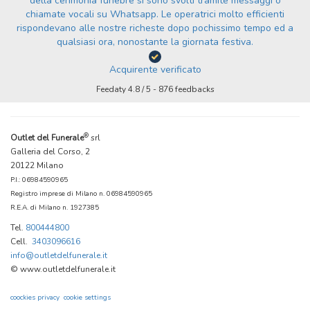
della cerimonia funebre si sono svolti tramite messaggi o
chiamate vocali su Whatsapp. Le operatrici molto efficienti
rispondevano alle nostre richeste dopo pochissimo tempo ed a
qualsiasi ora, nonostante la giornata festiva.
Acquirente verificato
Feedaty
4.8
/
5
-
876
feedbacks
®
Outlet del Funerale
srl
Galleria del Corso, 2
20122 Milano
P.I.: 06984590965
Registro imprese di Milano n. 06984590965
R.E.A. di Milano n. 1927385
Tel.
800444800
Cell.
3403096616
info@outletdelfunerale.it
© www.outletdelfunerale.it
coockies privacy
cookie settings