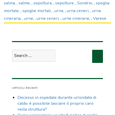
salma
,
salme
,
sepoltura
,
sepolture
,
Sondrio
,
spoglia
mortale
,
spoglie mortali
,
urna
,
urna ceneri
,
urna
cineraria
,
urne
,
urne ceneri
,
urne cinerarie
,
Varese
Search
Searc
for:
ARTICOLI RECENTI
Decesso in ospedale durante un’ondata di
caldo: è possibile lasciare il proprio caro
nella struttura?