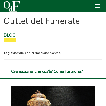
Togg
navig
Outlet del Funerale
BLOG
Tag:
funerale con cremazione Varese
Cremazione: che cos’è? Come funziona?