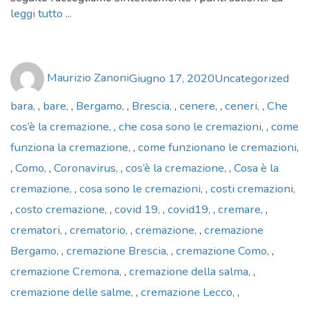
leggi tutto ...
Author
Posted
Categories
Tag
Maurizio Zanoni
Giugno 17, 2020
Uncategorized
on
bara
,
bare
,
Bergamo
,
Brescia
,
cenere
,
ceneri
,
Che
cos’è la cremazione
,
che cosa sono le cremazioni
,
come
funziona la cremazione
,
come funzionano le cremazioni
,
Como
,
Coronavirus
,
cos’è la cremazione
,
Cosa è la
cremazione
,
cosa sono le cremazioni
,
costi cremazioni
,
costo cremazione
,
covid 19
,
covid19
,
cremare
,
crematori
,
crematorio
,
cremazione
,
cremazione
Bergamo
,
cremazione Brescia
,
cremazione Como
,
cremazione Cremona
,
cremazione della salma
,
cremazione delle salme
,
cremazione Lecco
,