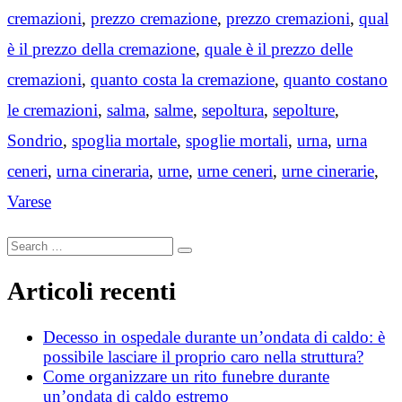
cremazioni
,
prezzo cremazione
,
prezzo cremazioni
,
qual
è il prezzo della cremazione
,
quale è il prezzo delle
cremazioni
,
quanto costa la cremazione
,
quanto costano
le cremazioni
,
salma
,
salme
,
sepoltura
,
sepolture
,
Sondrio
,
spoglia mortale
,
spoglie mortali
,
urna
,
urna
ceneri
,
urna cineraria
,
urne
,
urne ceneri
,
urne cinerarie
,
Varese
Search
Search
for:
Articoli recenti
Decesso in ospedale durante un’ondata di caldo: è
possibile lasciare il proprio caro nella struttura?
Come organizzare un rito funebre durante
un’ondata di caldo estremo