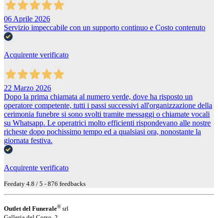
06 Aprile 2026
Servizio impeccabile con un supporto continuo e Costo contenuto
Acquirente verificato
22 Marzo 2026
Dopo la prima chiamata al numero verde, dove ha risposto un
operatore competente, tutti i passi successivi all'organizzazione della
cerimonia funebre si sono svolti tramite messaggi o chiamate vocali
su Whatsapp. Le operatrici molto efficienti rispondevano alle nostre
richeste dopo pochissimo tempo ed a qualsiasi ora, nonostante la
giornata festiva.
Acquirente verificato
Feedaty
4.8
/
5
-
876
feedbacks
®
Outlet del Funerale
srl
Galleria del Corso, 2