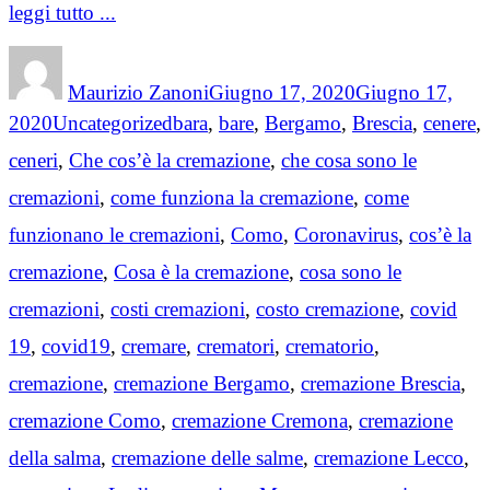
leggi tutto ...
Author
Posted
on
Maurizio Zanoni
Giugno 17, 2020
Giugno 17,
Categories
Tags
2020
Uncategorized
bara
,
bare
,
Bergamo
,
Brescia
,
cenere
,
ceneri
,
Che cos’è la cremazione
,
che cosa sono le
cremazioni
,
come funziona la cremazione
,
come
funzionano le cremazioni
,
Como
,
Coronavirus
,
cos’è la
cremazione
,
Cosa è la cremazione
,
cosa sono le
cremazioni
,
costi cremazioni
,
costo cremazione
,
covid
19
,
covid19
,
cremare
,
crematori
,
crematorio
,
cremazione
,
cremazione Bergamo
,
cremazione Brescia
,
cremazione Como
,
cremazione Cremona
,
cremazione
della salma
,
cremazione delle salme
,
cremazione Lecco
,