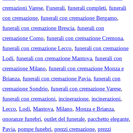
cremazioni Varese
,
Funerali
,
funerali completi
,
funerali
con cremazione
,
funerali con cremazione Bergamo
,
funerali con cremazione Brescia
,
funerali con
cremazione Como
,
funerali con cremazione Cremona
,
funerali con cremazione Lecco
,
funerali con cremazione
Lodi
,
funerali con cremazione Mantova
,
funerali con
cremazione Milano
,
funerali con cremazione Monza e
Brianza
,
funerali con cremazione Pavia
,
funerali con
cremazione Sondrio
,
funerali con cremazione Varese
,
funerali con cremazioni
,
incinerazione
,
incinerazioni
,
Lecco
,
Lodi
,
Mantova
,
Milano
,
Monza e Brianza
,
onoranze funebri
,
outlet del funerale
,
pacchetto elegante
,
Pavia
,
pompe funebri
,
prezzi cremazione
,
prezzi