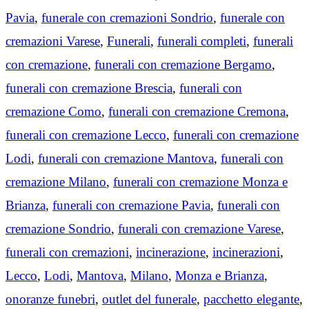
Pavia
,
funerale con cremazioni Sondrio
,
funerale con
cremazioni Varese
,
Funerali
,
funerali completi
,
funerali
con cremazione
,
funerali con cremazione Bergamo
,
funerali con cremazione Brescia
,
funerali con
cremazione Como
,
funerali con cremazione Cremona
,
funerali con cremazione Lecco
,
funerali con cremazione
Lodi
,
funerali con cremazione Mantova
,
funerali con
cremazione Milano
,
funerali con cremazione Monza e
Brianza
,
funerali con cremazione Pavia
,
funerali con
cremazione Sondrio
,
funerali con cremazione Varese
,
funerali con cremazioni
,
incinerazione
,
incinerazioni
,
Lecco
,
Lodi
,
Mantova
,
Milano
,
Monza e Brianza
,
onoranze funebri
,
outlet del funerale
,
pacchetto elegante
,