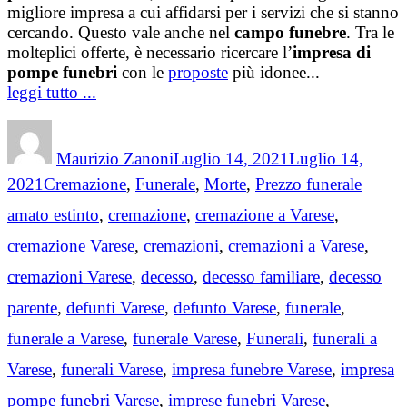
migliore impresa a cui affidarsi per i servizi che si stanno
cercando. Questo vale anche nel
campo funebre
. Tra le
molteplici offerte, è necessario ricercare l’
impresa di
pompe funebri
con le
proposte
più idonee...
leggi tutto ...
Author
Posted
on
Maurizio Zanoni
Luglio 14, 2021
Luglio 14,
Categories
Tags
2021
Cremazione
,
Funerale
,
Morte
,
Prezzo funerale
amato estinto
,
cremazione
,
cremazione a Varese
,
cremazione Varese
,
cremazioni
,
cremazioni a Varese
,
cremazioni Varese
,
decesso
,
decesso familiare
,
decesso
parente
,
defunti Varese
,
defunto Varese
,
funerale
,
funerale a Varese
,
funerale Varese
,
Funerali
,
funerali a
Varese
,
funerali Varese
,
impresa funebre Varese
,
impresa
pompe funebri Varese
,
imprese funebri Varese
,