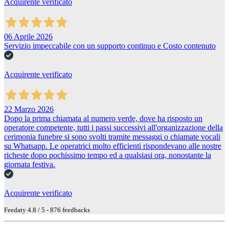
Acquirente verificato
06 Aprile 2026
Servizio impeccabile con un supporto continuo e Costo contenuto
Acquirente verificato
22 Marzo 2026
Dopo la prima chiamata al numero verde, dove ha risposto un
operatore competente, tutti i passi successivi all'organizzazione della
cerimonia funebre si sono svolti tramite messaggi o chiamate vocali
su Whatsapp. Le operatrici molto efficienti rispondevano alle nostre
richeste dopo pochissimo tempo ed a qualsiasi ora, nonostante la
giornata festiva.
Acquirente verificato
Feedaty
4.8
/
5
-
876
feedbacks