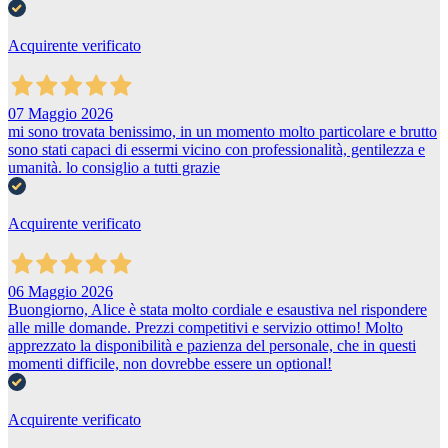
Acquirente verificato
07 Maggio 2026
mi sono trovata benissimo, in un momento molto particolare e brutto
sono stati capaci di essermi vicino con professionalità, gentilezza e
umanità. lo consiglio a tutti grazie
Acquirente verificato
06 Maggio 2026
Buongiorno, Alice è stata molto cordiale e esaustiva nel rispondere
alle mille domande. Prezzi competitivi e servizio ottimo! Molto
apprezzato la disponibilità e pazienza del personale, che in questi
momenti difficile, non dovrebbe essere un optional!
Acquirente verificato