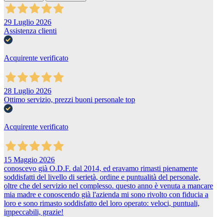
29 Luglio 2026
Assistenza clienti
Acquirente verificato
28 Luglio 2026
Ottimo servizio, prezzi buoni personale top
Acquirente verificato
15 Maggio 2026
conoscevo già O.D.F. dal 2014, ed eravamo rimasti pienamente
soddisfatti del livello di serietà, ordine e puntualità del personale,
oltre che del servizio nel complesso. questo anno è venuta a mancare
mia madre e conoscendo già l'azienda mi sono rivolto con fiducia a
loro e sono rimasto soddisfatto del loro operato: veloci, puntuali,
impeccabili, grazie!