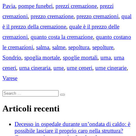
Pavia
,
pompe funebri
,
prezzi cremazione
,
prezzi
cremazioni
,
prezzo cremazione
,
prezzo cremazioni
,
qual
è il prezzo della cremazione
,
quale è il prezzo delle
cremazioni
,
quanto costa la cremazione
,
quanto costano
le cremazioni
,
salma
,
salme
,
sepoltura
,
sepolture
,
Sondrio
,
spoglia mortale
,
spoglie mortali
,
urna
,
urna
ceneri
,
urna cineraria
,
urne
,
urne ceneri
,
urne cinerarie
,
Varese
Search
Search
for:
Articoli recenti
Decesso in ospedale durante un’ondata di caldo: è
possibile lasciare il proprio caro nella struttura?