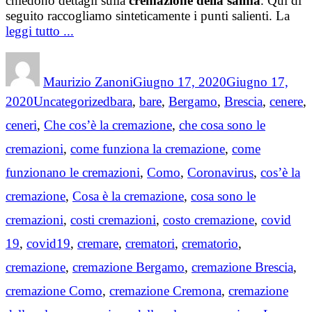
chiedono dettagli sulla
cremazione della salma
. Qui di
seguito raccogliamo sinteticamente i punti salienti. La
leggi tutto ...
Author
Posted
on
Maurizio Zanoni
Giugno 17, 2020
Giugno 17,
Categories
Tags
2020
Uncategorized
bara
,
bare
,
Bergamo
,
Brescia
,
cenere
,
ceneri
,
Che cos’è la cremazione
,
che cosa sono le
cremazioni
,
come funziona la cremazione
,
come
funzionano le cremazioni
,
Como
,
Coronavirus
,
cos’è la
cremazione
,
Cosa è la cremazione
,
cosa sono le
cremazioni
,
costi cremazioni
,
costo cremazione
,
covid
19
,
covid19
,
cremare
,
crematori
,
crematorio
,
cremazione
,
cremazione Bergamo
,
cremazione Brescia
,
cremazione Como
,
cremazione Cremona
,
cremazione