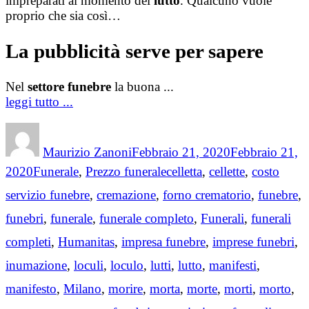
impreparati al momento del
lutto
. Qualcuno vuole
proprio che sia così…
La pubblicità serve per sapere
Nel
settore funebre
la buona ...
leggi tutto ...
Author
Posted
on
Maurizio Zanoni
Febbraio 21, 2020
Febbraio 21,
Categories
Tags
2020
Funerale
,
Prezzo funerale
celletta
,
cellette
,
costo
servizio funebre
,
cremazione
,
forno crematorio
,
funebre
,
funebri
,
funerale
,
funerale completo
,
Funerali
,
funerali
completi
,
Humanitas
,
impresa funebre
,
imprese funebri
,
inumazione
,
loculi
,
loculo
,
lutti
,
lutto
,
manifesti
,
manifesto
,
Milano
,
morire
,
morta
,
morte
,
morti
,
morto
,