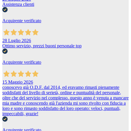
Assistenza clienti
Acquirente verificato
28 Luglio 2026
Ottimo servizio, prezzi buoni personale top
Acquirente verificato
15 Maggio 2026
conoscevo già O.D.F. dal 2014, ed eravamo rimasti pienamente
soddisfatti del livello di serietà, ordine e puntualità del personale,
oltre che del servizio nel complesso. questo anno è venuta a mancare
mia madre e conoscendo già l'azienda mi sono rivolto con fiducia a
loro e sono rimasto soddisfatto del loro operato: veloci, puntuali,
impeccabili, grazie!
Acquirente verificato