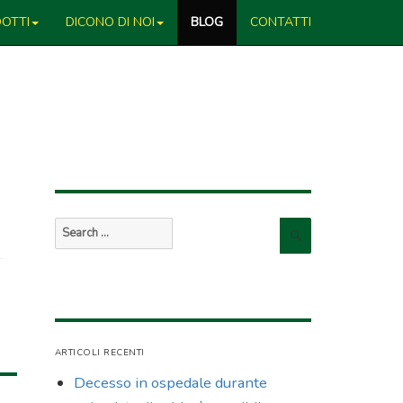
OTTI
DICONO DI NOI
BLOG
CONTATTI
Search
Search
for:
ARTICOLI RECENTI
Decesso in ospedale durante