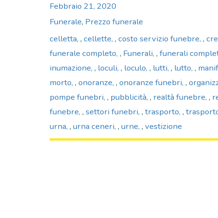
Posted
Febbraio 21, 2020
on
Categories
Funerale
,
Prezzo funerale
Tags
celletta
,
cellette
,
costo servizio funebre
,
cr
funerale completo
,
Funerali
,
funerali complet
inumazione
,
loculi
,
loculo
,
lutti
,
lutto
,
manif
morto
,
onoranze
,
onoranze funebri
,
organiz
pompe funebri
,
pubblicità
,
realtà funebre
,
r
funebre
,
settori funebri
,
trasporto
,
trasport
urna
,
urna ceneri
,
urne
,
vestizione