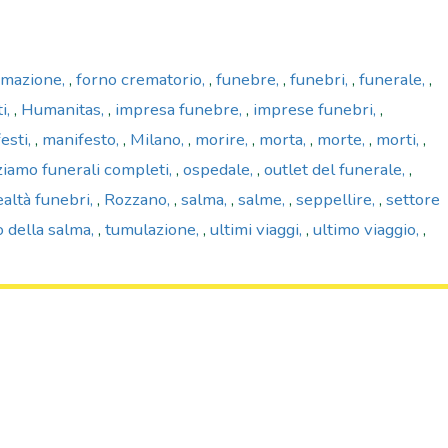
emazione
,
forno crematorio
,
funebre
,
funebri
,
funerale
,
i
,
Humanitas
,
impresa funebre
,
imprese funebri
,
esti
,
manifesto
,
Milano
,
morire
,
morta
,
morte
,
morti
,
ziamo funerali completi
,
ospedale
,
outlet del funerale
,
ealtà funebri
,
Rozzano
,
salma
,
salme
,
seppellire
,
settore
o della salma
,
tumulazione
,
ultimi viaggi
,
ultimo viaggio
,