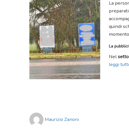
La persona
preparati
accompagn
quindi sch
momento
La pubblic
Nel
sett
leggi tutto
Author
Maurizio Zanoni