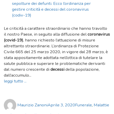
Le criticità a carattere straordinario che hanno travolto
il nostro Paese, in seguito alla diffusione del
coronavirus
(covid-19)
, hanno richiesto l’attuazione di misure
altrettanto straordinarie. L’ordinanza di Protezione
Civile 665 del 25 marzo 2020, in vigore dal 28 marzo, è
stata appositamente adottata nell’ottica di tutelare la
salute pubblica e superare le problematiche derivanti
dal numero crescente di
decessi
della popolazione,
dall’accumulo...
leggi tutto ...
Author
Posted
Categories
Ta
Maurizio Zanoni
Aprile 3, 2020
Funerale
,
Malattie
on