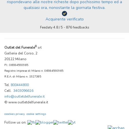
rispondevano alle nostre richeste dopo pochissimo tempo ed a
qualsiasi ora, nonostante la giornata festiva.
Acquirente verificato
Feedaty
4.8
/
5
-
876
feedbacks
®
Outlet del Funerale
srl
Galleria del Corso, 2
20122 Milano
P.I.: 06984590965
Registro imprese di Milano n. 06984590965
R.E.A. di Milano n. 1927385
Tel.
800444800
Cell.
3403096616
info@outletdelfunerale.it
© www.outletdelfunerale.it
coockies privacy
cookie settings
Follow us on: