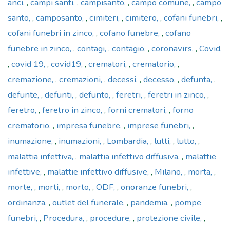
anci
,
campi santi
,
campisanto
,
campo comune
,
campo
santo
,
camposanto
,
cimiteri
,
cimitero
,
cofani funebri
,
cofani funebri in zinco
,
cofano funebre
,
cofano
funebre in zinco
,
contagi
,
contagio
,
coronavirs
,
Covid
,
covid 19
,
covid19
,
crematori
,
crematorio
,
cremazione
,
cremazioni
,
decessi
,
decesso
,
defunta
,
defunte
,
defunti
,
defunto
,
feretri
,
feretri in zinco
,
feretro
,
feretro in zinco
,
forni crematori
,
forno
crematorio
,
impresa funebre
,
imprese funebri
,
inumazione
,
inumazioni
,
Lombardia
,
lutti
,
lutto
,
malattia infettiva
,
malattia infettivo diffusiva
,
malattie
infettive
,
malattie infettivo diffusive
,
Milano
,
morta
,
morte
,
morti
,
morto
,
ODF
,
onoranze funebri
,
ordinanza
,
outlet del funerale
,
pandemia
,
pompe
funebri
,
Procedura
,
procedure
,
protezione civile
,