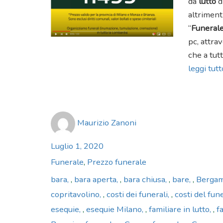
da
lutto
d
altriment
“
Funerale
pc, attrav
che a tutt
leggi tutto
Author
Maurizio Zanoni
Posted
Luglio 1, 2020
on
Categories
Funerale
,
Prezzo funerale
Tags
bara
,
bara aperta
,
bara chiusa
,
bare
,
Berga
copritavolino
,
costi dei funerali
,
costi del fun
esequie
,
esequie Milano
,
familiare in lutto
,
fa