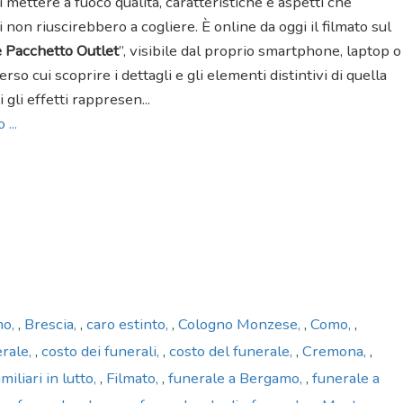
i mettere a fuoco qualità, caratteristiche e aspetti che
i non riuscirebbero a cogliere. È online da oggi il filmato sul
 Pacchetto Outlet
”, visibile dal proprio smartphone, laptop o
erso cui scoprire i dettagli e gli elementi distintivi di quella
i gli effetti rappresen...
 ...
mo
,
Brescia
,
caro estinto
,
Cologno Monzese
,
Como
,
erale
,
costo dei funerali
,
costo del funerale
,
Cremona
,
miliari in lutto
,
Filmato
,
funerale a Bergamo
,
funerale a