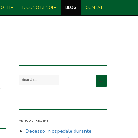
OTTI
DICONO DI NOI
BLOG
CONTATTI
Search
Search
for:
ARTICOLI RECENTI
Decesso in ospedale durante