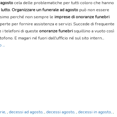
'
agosto
cela delle problematiche per tutti coloro che hanno
n
lutto
.
Organizzare un funerale ad agosto
può non essere
ssimo perché non sempre le
imprese di onoranze funebri
perte per fornire assistenza e servizi. Succede di frequente
e i telefoni di queste
onoranze funebri
squillino a vuoto così
tofono. E magari né fuori dall'ufficio né sul sito intern...
 ...
rie
,
decessi ad agosto
,
decessi agosto
,
decessi in agosto
,