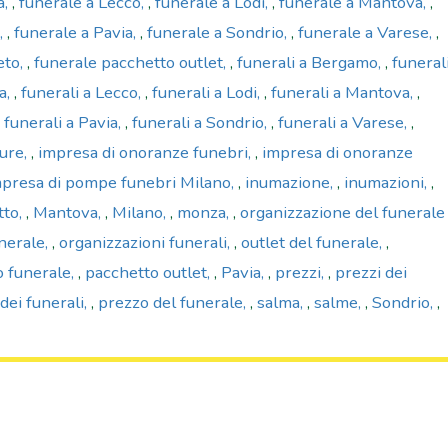
a
,
funerale a Lecco
,
funerale a Lodi
,
funerale a Mantova
,
,
funerale a Pavia
,
funerale a Sondrio
,
funerale a Varese
,
eto
,
funerale pacchetto outlet
,
funerali a Bergamo
,
funeral
a
,
funerali a Lecco
,
funerali a Lodi
,
funerali a Mantova
,
,
funerali a Pavia
,
funerali a Sondrio
,
funerali a Varese
,
ture
,
impresa di onoranze funebri
,
impresa di onoranze
presa di pompe funebri Milano
,
inumazione
,
inumazioni
,
tto
,
Mantova
,
Milano
,
monza
,
organizzazione del funerale
nerale
,
organizzazioni funerali
,
outlet del funerale
,
o funerale
,
pacchetto outlet
,
Pavia
,
prezzi
,
prezzi dei
dei funerali
,
prezzo del funerale
,
salma
,
salme
,
Sondrio
,