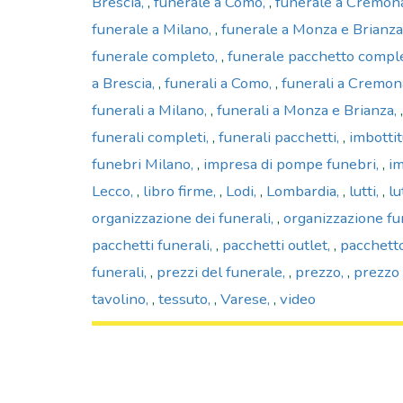
Brescia
,
funerale a Como
,
funerale a Cremon
funerale a Milano
,
funerale a Monza e Brianza
funerale completo
,
funerale pacchetto compl
a Brescia
,
funerali a Como
,
funerali a Cremon
funerali a Milano
,
funerali a Monza e Brianza
funerali completi
,
funerali pacchetti
,
imbotti
funebri Milano
,
impresa di pompe funebri
,
im
Lecco
,
libro firme
,
Lodi
,
Lombardia
,
lutti
,
lu
organizzazione dei funerali
,
organizzazione fu
pacchetti funerali
,
pacchetti outlet
,
pacchett
funerali
,
prezzi del funerale
,
prezzo
,
prezzo 
tavolino
,
tessuto
,
Varese
,
video