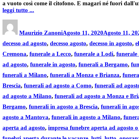
a vuoto così come il citofono. E magari né fuori dall'uff
leggi tutto ...
Author
Posted
on
Maurizio Zanoni
Agosto 11, 2020
Agosto 11, 20
decesso ad agosto
,
decesso agosto
,
decesso in agosto
,
e
Cremona
,
funerale a Lecco
,
funerale a Lodi
,
funerale
ad agosto
,
funerale in agosto
,
funerali a Bergamo
,
fun
funerali a Milano
,
funerali a Monza e Brianza
,
funera
Brescia
,
funerali ad agosto a Como
,
funerali ad agos
ad agosto a Milano
,
funerali ad agosto a Monza e Br
Bergamo
,
funerali in agosto a Brescia
,
funerali in ag
agosto a Mantova
,
funerali in agosto a Milano
,
funer
aperta ad agosto
,
impresa funebre aperta ad agosto o
funebri aperta durante le vacanze
,
lutti
,
lutto
,
onoranz