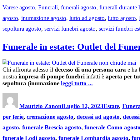
Varese agosto
,
Funerali
,
funerali agosto
,
funerali durante 
agosto
,
inumazione agosto
,
lutto ad agosto
,
lutto agosto
,
sepoltura agosto
,
servizi funebri agosto
,
servizi funebri es
Funerale in estate: Outlet del Fun
Chi affronta adesso il
decesso di una persona cara
e ha 
nostra
impresa di pompe funebri
infatti è
aperta per tu
sepoltura
(
inumazione
leggi tutto ...
Author
Posted
Categories
on
Maurizio Zanoni
Luglio 12, 2023
Estate
,
Funera
per ferie
,
cremazione agosto
,
decessi ad agosto
,
decessi
agosto
,
funerale Brescia agosto
,
funerale Como agost
funerale Lodi agosto
,
funerale Lombardia agosto
,
fun