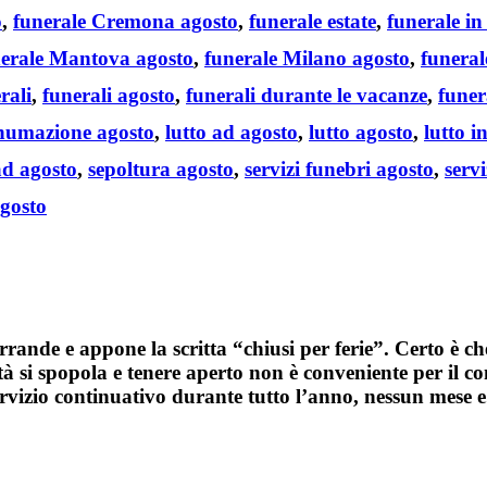
o
,
funerale Cremona agosto
,
funerale estate
,
funerale in 
erale Mantova agosto
,
funerale Milano agosto
,
funeral
rali
,
funerali agosto
,
funerali durante le vacanze
,
funer
numazione agosto
,
lutto ad agosto
,
lutto agosto
,
lutto i
ad agosto
,
sepoltura agosto
,
servizi funebri agosto
,
servi
gosto
errande e appone la scritta “
chiusi per ferie
”. Certo è ch
ttà si spopola e tenere aperto non è conveniente per il 
ervizio continuativo
durante tutto l’anno, nessun mese e.
Tags