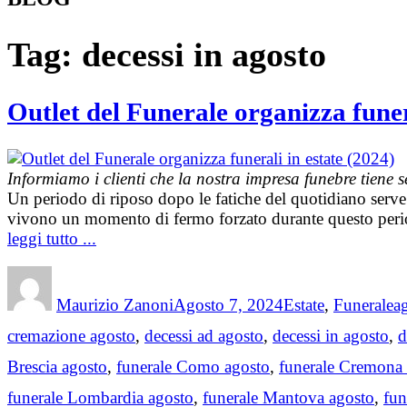
Tag:
decessi in agosto
Outlet del Funerale organizza funer
Informiamo i clienti che la nostra impresa funebre tiene 
Un periodo di riposo dopo le fatiche del quotidiano serve 
vivono un momento di fermo forzato durante questo periodo
leggi tutto ...
Author
Posted
Categories
T
on
Maurizio Zanoni
Agosto 7, 2024
Estate
,
Funerale
a
cremazione agosto
,
decessi ad agosto
,
decessi in agosto
,
d
Brescia agosto
,
funerale Como agosto
,
funerale Cremona
funerale Lombardia agosto
,
funerale Mantova agosto
,
fun