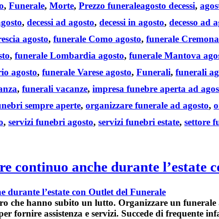
o
,
Funerale
,
Morte
,
Prezzo funerale
agosto decessi
,
agos
agosto
,
decessi ad agosto
,
decessi in agosto
,
decesso ad a
rescia agosto
,
funerale Como agosto
,
funerale Cremona
sto
,
funerale Lombardia agosto
,
funerale Mantova ago
io agosto
,
funerale Varese agosto
,
Funerali
,
funerali a
canza
,
funerali vacanze
,
impresa funebre aperta ad agos
unebri sempre aperte
,
organizzare funerale ad agosto
,
o
o
,
servizi funebri agosto
,
servizi funebri estate
,
settore 
re continuo anche durante l’estate c
loro che hanno subito un
lutto
.
Organizzare un funerale
er fornire assistenza e servizi. Succede di frequente infa