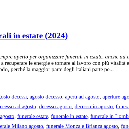
ali in estate (2024)
sempre aperto per organizzare funerali in estate, anche ad 
a recuperare le energie e tornare al lavoro con più vitalità
, perché la maggior parte degli italiani parte pe...
ags
gosto decessi
,
agosto decesso
,
aperti ad agosto
,
aperture ag
ecesso ad agosto
,
decesso agosto
,
decesso in agosto
,
funera
 agosto
,
funerale estate
,
funerale in estate
,
funerale in Lomb
erale Milano agosto
,
funerale Monza e Brianza agosto
,
fun