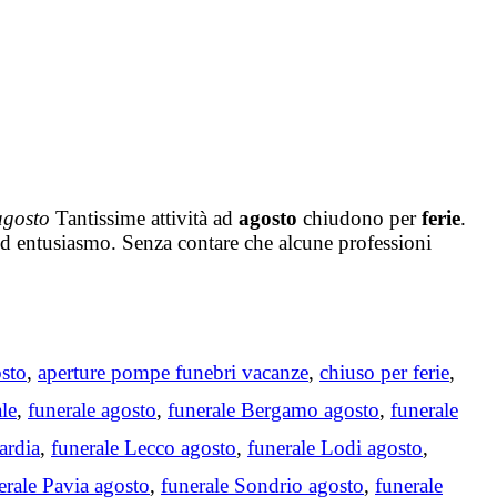
agosto
Tantissime attività ad
agosto
chiudono per
ferie
.
 ed entusiasmo. Senza contare che alcune professioni
osto
,
aperture pompe funebri vacanze
,
chiuso per ferie
,
le
,
funerale agosto
,
funerale Bergamo agosto
,
funerale
ardia
,
funerale Lecco agosto
,
funerale Lodi agosto
,
erale Pavia agosto
,
funerale Sondrio agosto
,
funerale