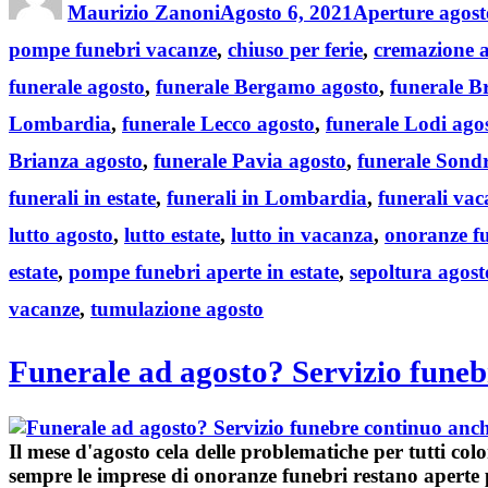
on
Maurizio Zanoni
Agosto 6, 2021
Aperture agost
pompe funebri vacanze
,
chiuso per ferie
,
cremazione 
funerale agosto
,
funerale Bergamo agosto
,
funerale B
Lombardia
,
funerale Lecco agosto
,
funerale Lodi ago
Brianza agosto
,
funerale Pavia agosto
,
funerale Sondr
funerali in estate
,
funerali in Lombardia
,
funerali va
lutto agosto
,
lutto estate
,
lutto in vacanza
,
onoranze f
estate
,
pompe funebri aperte in estate
,
sepoltura agost
vacanze
,
tumulazione agosto
Funerale ad agosto? Servizio funeb
Il mese d'
agosto
cela delle problematiche per tutti co
sempre le
imprese di onoranze funebri
restano aperte p