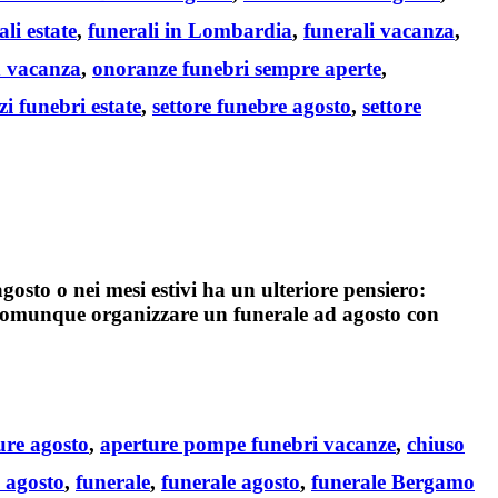
ali estate
,
funerali in Lombardia
,
funerali vacanza
,
n vacanza
,
onoranze funebri sempre aperte
,
zi funebri estate
,
settore funebre agosto
,
settore
agosto
o nei mesi estivi ha un ulteriore pensiero:
 comunque organizzare un
funerale ad agosto
con
ure agosto
,
aperture pompe funebri vacanze
,
chiuso
n agosto
,
funerale
,
funerale agosto
,
funerale Bergamo