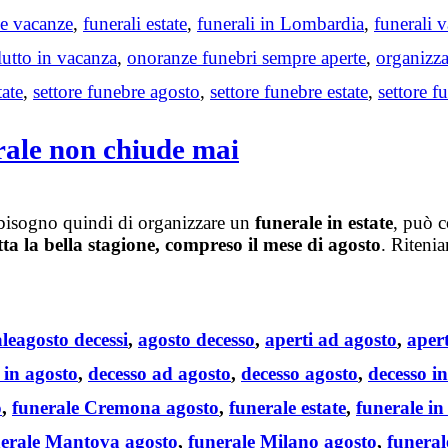
le vacanze
,
funerali estate
,
funerali in Lombardia
,
funerali 
lutto in vacanza
,
onoranze funebri sempre aperte
,
organizza
tate
,
settore funebre agosto
,
settore funebre estate
,
settore f
erale non chiude mai
bisogno quindi di organizzare un
funerale in estate
, può 
tta la bella stagione, compreso il mese di agosto
. Ritenia
Tags
le
agosto decessi
,
agosto decesso
,
aperti ad agosto
,
aper
 in agosto
,
decesso ad agosto
,
decesso agosto
,
decesso i
o
,
funerale Cremona agosto
,
funerale estate
,
funerale in 
erale Mantova agosto
,
funerale Milano agosto
,
funeral