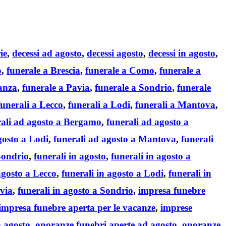
ie
,
decessi ad agosto
,
decessi agosto
,
decessi in agosto
,
o
,
funerale a Brescia
,
funerale a Como
,
funerale a
anza
,
funerale a Pavia
,
funerale a Sondrio
,
funerale
funerali a Lecco
,
funerali a Lodi
,
funerali a Mantova
,
rali ad agosto a Bergamo
,
funerali ad agosto a
gosto a Lodi
,
funerali ad agosto a Mantova
,
funerali
Sondrio
,
funerali in agosto
,
funerali in agosto a
agosto a Lecco
,
funerali in agosto a Lodi
,
funerali in
avia
,
funerali in agosto a Sondrio
,
impresa funebre
impresa funebre aperta per le vacanze
,
imprese
n agosto
,
onoranze funebri aperte ad agosto
,
onoranze