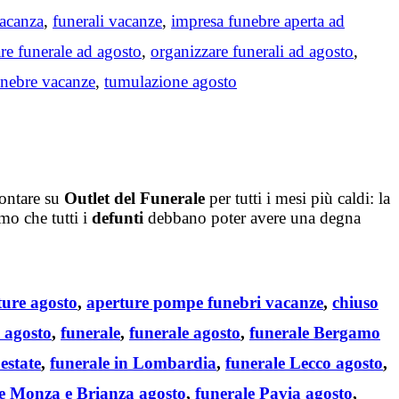
vacanza
,
funerali vacanze
,
impresa funebre aperta ad
re funerale ad agosto
,
organizzare funerali ad agosto
,
unebre vacanze
,
tumulazione agosto
contare su
Outlet del Funerale
per tutti i mesi più caldi: la
mo che tutti i
defunti
debbano poter avere una degna
ture agosto
,
aperture pompe funebri vacanze
,
chiuso
n agosto
,
funerale
,
funerale agosto
,
funerale Bergamo
estate
,
funerale in Lombardia
,
funerale Lecco agosto
,
e Monza e Brianza agosto
,
funerale Pavia agosto
,