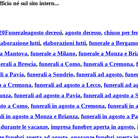
icio né sul sito intern...
Categories
Tags
20
Funerale
agosto decessi
,
agosto decesso
,
chiuso per fer
laborazione lutti
,
elaborazioni lutti
,
funerale a Bergam
 a Mantova
,
funerale a Milano
,
funerale a Monza e Bri
erali a Brescia
,
funerali a Como
,
funerali a Cremona
,
li a Pavia
,
funerali a Sondrio
,
funerali ad agosto
,
fune
to a Cremona
,
funerali ad agosto a Lecco
,
funerali ad a
ianza
,
funerali ad agosto a Pavia
,
funerali ad agosto a 
osto a Como
,
funerali in agosto a Cremona
,
funerali in 
ali in agosto a Monza e Brianza
,
funerali in agosto a P
 durante le vacanze
,
impresa funebre aperta in agosto
,
e funebri aperta ad agosto
,
onoranze funebri aperta i