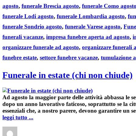
agosto
,
funerale Brescia agosto
,
funerale Como agost
funerale Lodi agosto
,
funerale Lombardia agosto
,
fun
funerale Sondrio agosto
,
funerale Varese agosto
,
Fune
funerali vacanze
,
impresa funebre aperta ad agosto
,
i
organizzare funerale ad agosto
,
organizzare funerali 
funebre estate
,
settore funebre vacanze
,
tumulazione a
Funerale in estate (chi non chiude)
Ad
agosto
la maggior parte delle attività abbassa le s
dopo un anno lavorativo faticoso, soprattutto se la ci
essenziali che, a nostro parere, devono garantire un
s
leggi tutto ...
Author
Posted
Categories