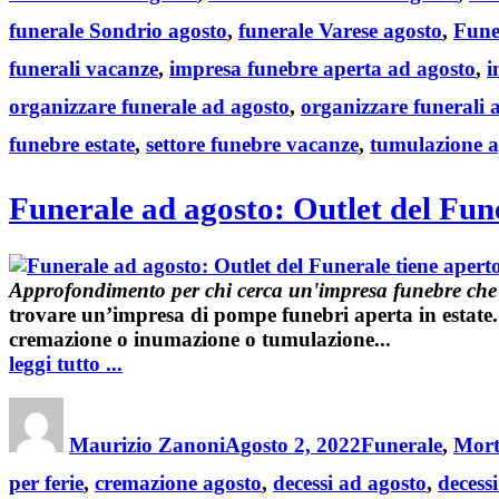
funerale Sondrio agosto
,
funerale Varese agosto
,
Fune
funerali vacanze
,
impresa funebre aperta ad agosto
,
i
organizzare funerale ad agosto
,
organizzare funerali 
funebre estate
,
settore funebre vacanze
,
tumulazione a
Funerale ad agosto: Outlet del Fun
Approfondimento per chi cerca un'impresa funebre che o
trovare un’
impresa di pompe funebri aperta in estate
cremazione
o
inumazione
o
tumulazione
...
leggi tutto ...
Author
Posted
Categories
on
Maurizio Zanoni
Agosto 2, 2022
Funerale
,
Mort
per ferie
,
cremazione agosto
,
decessi ad agosto
,
decessi