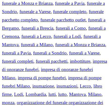
funerale a Monza e Brianza
,
funerale a Pavia
,
funerale a
Sondrio
,
funerale a Varese
,
funerale completo
,
funerale
pacchetto completo
,
funerale pacchetto outlet
,
funerali a
Bergamo
,
funerali a Brescia
,
funerali a Como
,
funerali a
Cremona
,
funerali a Lecco
,
funerali a Lodi
,
funerali a
Mantova
,
funerali a Milano
,
funerali a Monza e Brianza
,
funerali a Pavia
,
funerali a Sondrio
,
funerali a Varese
,
funerali completi
,
funerali pacchetti
,
imbottiture
,
impresa
di onoranze funebri
,
impresa di onoranze funebri
Milano
,
impresa di pompe funebri
,
impresa di pompe
funebri Milano
,
inumazione
,
inumazioni
,
Lecco
,
libro
firme
,
Lodi
,
Lombardia
,
lutti
,
lutto
,
Mantova
,
Milano
,
monza
,
organizzazione del funerale organizzazione dei