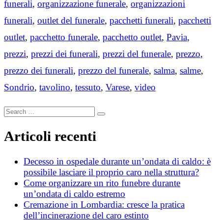
funerali
,
organizzazione funerale
,
organizzazioni
funerali
,
outlet del funerale
,
pacchetti funerali
,
pacchetti
outlet
,
pacchetto funerale
,
pacchetto outlet
,
Pavia
,
prezzi
,
prezzi dei funerali
,
prezzi del funerale
,
prezzo
,
prezzo dei funerali
,
prezzo del funerale
,
salma
,
salme
,
Sondrio
,
tavolino
,
tessuto
,
Varese
,
video
Search
Search
for:
Articoli recenti
Decesso in ospedale durante un’ondata di caldo: è
possibile lasciare il proprio caro nella struttura?
Come organizzare un rito funebre durante
un’ondata di caldo estremo
Cremazione in Lombardia: cresce la pratica
dell’incinerazione del caro estinto