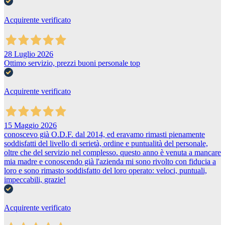
Acquirente verificato
28 Luglio 2026
Ottimo servizio, prezzi buoni personale top
Acquirente verificato
15 Maggio 2026
conoscevo già O.D.F. dal 2014, ed eravamo rimasti pienamente
soddisfatti del livello di serietà, ordine e puntualità del personale,
oltre che del servizio nel complesso. questo anno è venuta a mancare
mia madre e conoscendo già l'azienda mi sono rivolto con fiducia a
loro e sono rimasto soddisfatto del loro operato: veloci, puntuali,
impeccabili, grazie!
Acquirente verificato