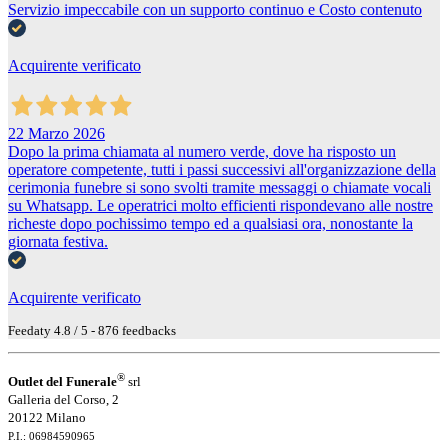
Servizio impeccabile con un supporto continuo e Costo contenuto
Acquirente verificato
22 Marzo 2026
Dopo la prima chiamata al numero verde, dove ha risposto un
operatore competente, tutti i passi successivi all'organizzazione della
cerimonia funebre si sono svolti tramite messaggi o chiamate vocali
su Whatsapp. Le operatrici molto efficienti rispondevano alle nostre
richeste dopo pochissimo tempo ed a qualsiasi ora, nonostante la
giornata festiva.
Acquirente verificato
Feedaty
4.8
/
5
-
876
feedbacks
®
Outlet del Funerale
srl
Galleria del Corso, 2
20122 Milano
P.I.: 06984590965