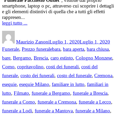
“
Funerale Pacchetto Outlet
”, visibile dal proprio
smartphone, laptop o pc, attraverso cui scoprire i dettagli
e gli elementi distintivi di quella che a tutti gli effetti
rappresen...
leggi tutto ...
Author
Posted
Cat
on
Maurizio Zanoni
Luglio 1, 2020
Luglio 1, 2020
Tags
Funerale
,
Prezzo funerale
bara
,
bara aperta
,
bara chiusa
,
bare
,
Bergamo
,
Brescia
,
caro estinto
,
Cologno Monzese
,
Como
,
copritavolino
,
costi dei funerali
,
costi del
funerale
,
costo dei funerali
,
costo del funerale
,
Cremona
,
esequie
,
esequie Milano
,
familiare in lutto
,
familiari in
lutto
,
Filmato
,
funerale a Bergamo
,
funerale a Brescia
,
funerale a Como
,
funerale a Cremona
,
funerale a Lecco
,
funerale a Lodi
,
funerale a Mantova
,
funerale a Milano
,