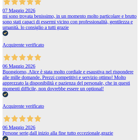
07 Maggio 2026
mi sono trovata benissimo, in un momento molto particolare e brutto
sono stati capaci di essermi vicino con professionalità, gentilezza e
umanità. lo consiglio a tutti grazie
Acquirente verificato
06 Maggio 2026
Buongiorno, Alice è stata molto cordiale e esaustiva nel rispondere
alle mille domande. Prezzi competitivi e servizio ottimo! Molto
apprezzato la disponibilità e pazienza del personale, che in questi
momenti difficile, non dovrebbe essere un optional!
Acquirente verificato
06 Maggio 2026
Persone serie,dall inizio alla fine tutto eccezionale,grazie