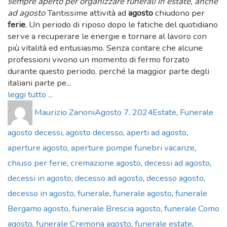
sempre aperto per organizzare funerali in estate, anche
ad agosto
Tantissime attività ad
agosto
chiudono per
ferie
. Un periodo di riposo dopo le fatiche del quotidiano
serve a recuperare le energie e tornare al lavoro con
più vitalità ed entusiasmo. Senza contare che alcune
professioni vivono un momento di fermo forzato
durante questo periodo, perché la maggior parte degli
italiani parte pe...
leggi tutto ...
Author
Posted
Categories
Tag
Maurizio Zanoni
Agosto 7, 2024
Estate
,
Funerale
on
agosto decessi
,
agosto decesso
,
aperti ad agosto
,
aperture agosto
,
aperture pompe funebri vacanze
,
chiuso per ferie
,
cremazione agosto
,
decessi ad agosto
,
decessi in agosto
,
decesso ad agosto
,
decesso agosto
,
decesso in agosto
,
funerale
,
funerale agosto
,
funerale
Bergamo agosto
,
funerale Brescia agosto
,
funerale Como
agosto
,
funerale Cremona agosto
,
funerale estate
,