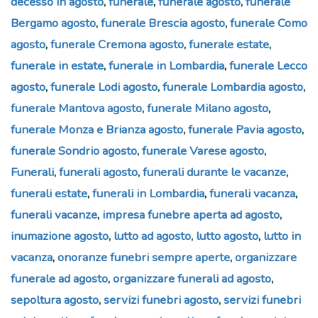
decesso in agosto
,
funerale
,
funerale agosto
,
funerale
Bergamo agosto
,
funerale Brescia agosto
,
funerale Como
agosto
,
funerale Cremona agosto
,
funerale estate
,
funerale in estate
,
funerale in Lombardia
,
funerale Lecco
agosto
,
funerale Lodi agosto
,
funerale Lombardia agosto
,
funerale Mantova agosto
,
funerale Milano agosto
,
funerale Monza e Brianza agosto
,
funerale Pavia agosto
,
funerale Sondrio agosto
,
funerale Varese agosto
,
Funerali
,
funerali agosto
,
funerali durante le vacanze
,
funerali estate
,
funerali in Lombardia
,
funerali vacanza
,
funerali vacanze
,
impresa funebre aperta ad agosto
,
inumazione agosto
,
lutto ad agosto
,
lutto agosto
,
lutto in
vacanza
,
onoranze funebri sempre aperte
,
organizzare
funerale ad agosto
,
organizzare funerali ad agosto
,
sepoltura agosto
,
servizi funebri agosto
,
servizi funebri