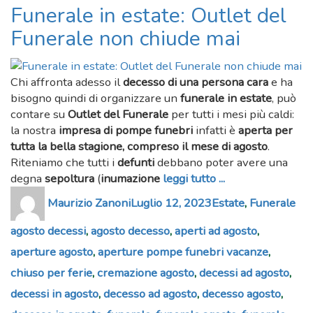
Funerale in estate: Outlet del
Funerale non chiude mai
Chi affronta adesso il
decesso di una persona cara
e ha
bisogno quindi di organizzare un
funerale in estate
, può
contare su
Outlet del Funerale
per tutti i mesi più caldi:
la nostra
impresa di pompe funebri
infatti è
aperta per
tutta la bella stagione, compreso il mese di agosto
.
Riteniamo che tutti i
defunti
debbano poter avere una
degna
sepoltura
(
inumazione
leggi tutto ...
Author
Posted
Categories
Tag
Maurizio Zanoni
Luglio 12, 2023
Estate
,
Funerale
on
agosto decessi
,
agosto decesso
,
aperti ad agosto
,
aperture agosto
,
aperture pompe funebri vacanze
,
chiuso per ferie
,
cremazione agosto
,
decessi ad agosto
,
decessi in agosto
,
decesso ad agosto
,
decesso agosto
,