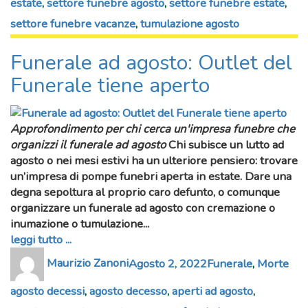
estate
,
settore funebre agosto
,
settore funebre estate
,
settore funebre vacanze
,
tumulazione agosto
Funerale ad agosto: Outlet del
Funerale tiene aperto
Approfondimento per chi cerca un'impresa funebre che
organizzi il funerale ad agosto
Chi subisce un
lutto ad
agosto
o nei mesi estivi ha un ulteriore pensiero: trovare
un’
impresa di pompe funebri aperta in estate
. Dare una
degna
sepoltura
al proprio
caro defunto
, o comunque
organizzare un
funerale ad agosto
con
cremazione
o
inumazione
o
tumulazione
...
leggi tutto ...
Author
Posted
Categories
Tag
Maurizio Zanoni
Agosto 2, 2022
Funerale
,
Morte
on
agosto decessi
,
agosto decesso
,
aperti ad agosto
,