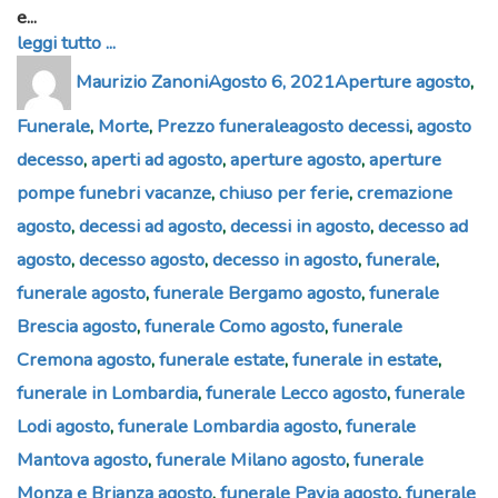
e...
leggi tutto ...
Author
Posted
Categories
Maurizio Zanoni
Agosto 6, 2021
Aperture agosto
,
on
Tags
Funerale
,
Morte
,
Prezzo funerale
agosto decessi
,
agosto
decesso
,
aperti ad agosto
,
aperture agosto
,
aperture
pompe funebri vacanze
,
chiuso per ferie
,
cremazione
agosto
,
decessi ad agosto
,
decessi in agosto
,
decesso ad
agosto
,
decesso agosto
,
decesso in agosto
,
funerale
,
funerale agosto
,
funerale Bergamo agosto
,
funerale
Brescia agosto
,
funerale Como agosto
,
funerale
Cremona agosto
,
funerale estate
,
funerale in estate
,
funerale in Lombardia
,
funerale Lecco agosto
,
funerale
Lodi agosto
,
funerale Lombardia agosto
,
funerale
Mantova agosto
,
funerale Milano agosto
,
funerale
Monza e Brianza agosto
,
funerale Pavia agosto
,
funerale