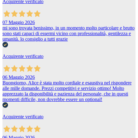
Acquirente verificato
07 Maggio 2026
mi sono trovata benissimo, in un momento molto particolare e brutto
sono stati capaci di essermi vicino con professionalità, gentilezza e
umanità. lo consiglio a tutti grazie
Acquirente verificato
06 Maggio 2026
Buongiorno, Alice è stata molto cordiale e esaustiva nel rispondere
alle mille domande. Prezzi competitivi e servizio ottimo! Molto
apprezzato la disponibilità e pazienza del personale, che in questi
momenti difficile, non dovrebbe essere un optional!
Acquirente verificato
06 Maggio 2026