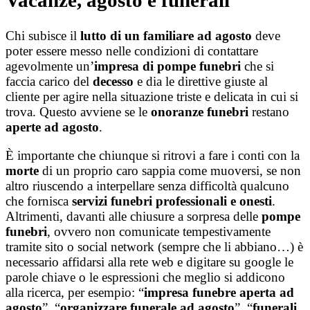
Chi subisce il
lutto di un familiare ad agosto
deve
poter essere messo nelle condizioni di contattare
agevolmente un’
impresa di pompe funebri
che si
faccia carico del
decesso
e dia le direttive giuste al
cliente per agire nella situazione triste e delicata in cui si
trova. Questo avviene se le
onoranze funebri
restano
aperte ad agosto
.
È importante che chiunque si ritrovi a fare i conti con la
morte
di un proprio caro sappia come muoversi, se non
altro riuscendo a interpellare senza difficoltà qualcuno
che fornisca
servizi funebri professionali e onesti
.
Altrimenti, davanti alle chiusure a sorpresa delle
pompe
funebri
, ovvero non comunicate tempestivamente
tramite sito o social network (sempre che li abbiano…) è
necessario affidarsi alla rete web e digitare su google le
parole chiave o le espressioni che meglio si addicono
alla ricerca, per esempio: “
impresa funebre aperta ad
agosto
”, “
organizzare funerale ad agosto
”, “
funerali