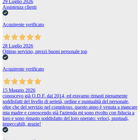
29 Luglio 2026
Assistenza clienti
Acquirente verificato
28 Luglio 2026
Ottimo servizio, prezzi buoni personale top
Acquirente verificato
15 Maggio 2026
conoscevo già O.D.F. dal 2014, ed eravamo rimasti pienamente
soddisfatti del livello di serietà, ordine e puntualità del personale,
oltre che del servizio nel complesso. questo anno è venuta a mancare
mia madre e conoscendo già l'azienda mi sono rivolto con fiducia a
loro e sono rimasto soddisfatto del loro operato: veloci, puntuali,
impeccabili, grazie!