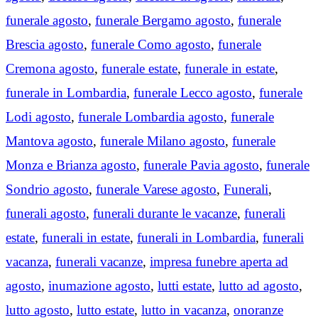
funerale agosto
,
funerale Bergamo agosto
,
funerale
Brescia agosto
,
funerale Como agosto
,
funerale
Cremona agosto
,
funerale estate
,
funerale in estate
,
funerale in Lombardia
,
funerale Lecco agosto
,
funerale
Lodi agosto
,
funerale Lombardia agosto
,
funerale
Mantova agosto
,
funerale Milano agosto
,
funerale
Monza e Brianza agosto
,
funerale Pavia agosto
,
funerale
Sondrio agosto
,
funerale Varese agosto
,
Funerali
,
funerali agosto
,
funerali durante le vacanze
,
funerali
estate
,
funerali in estate
,
funerali in Lombardia
,
funerali
vacanza
,
funerali vacanze
,
impresa funebre aperta ad
agosto
,
inumazione agosto
,
lutti estate
,
lutto ad agosto
,
lutto agosto
,
lutto estate
,
lutto in vacanza
,
onoranze