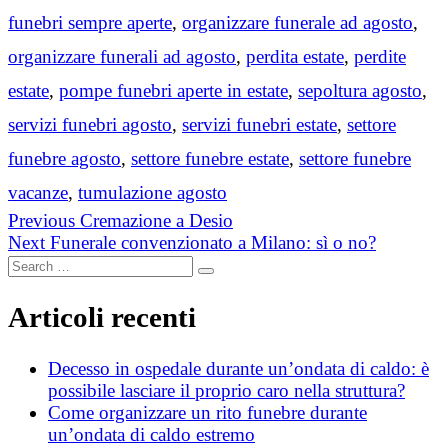
funebri sempre aperte
,
organizzare funerale ad agosto
,
organizzare funerali ad agosto
,
perdita estate
,
perdite
estate
,
pompe funebri aperte in estate
,
sepoltura agosto
,
servizi funebri agosto
,
servizi funebri estate
,
settore
funebre agosto
,
settore funebre estate
,
settore funebre
vacanze
,
tumulazione agosto
Navigazione
Previous
Previous
Cremazione a Desio
Next
post:
Next
Funerale convenzionato a Milano: sì o no?
articoli
Search
post:
Search
for:
Articoli recenti
Decesso in ospedale durante un’ondata di caldo: è
possibile lasciare il proprio caro nella struttura?
Come organizzare un rito funebre durante
un’ondata di caldo estremo