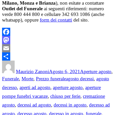
Milano, Monza e Brianza
), non esitate a contattare
Outlet del Funerale
ai seguenti riferimenti: numero
verde 800 444 800 e cellulare 342 693 1086 (anche
whatsapp), oppure
form dei contatti
del sito.
Facebook
Mastodon
Email
Author
Posted
Categories
Condividi
on
Maurizio Zanoni
Agosto 6, 2021
Aperture agosto
,
Tags
Funerale
,
Morte
,
Prezzo funerale
agosto decessi
,
agosto
decesso
,
aperti ad agosto
,
aperture agosto
,
aperture
pompe funebri vacanze
,
chiuso per ferie
,
cremazione
agosto
,
decessi ad agosto
,
decessi in agosto
,
decesso ad
agosto
,
decesso agosto
,
decesso in agosto
,
funerale
,