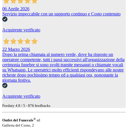
06 Aprile 2026
Servizio impeccabile con un supporto continuo e Costo contenuto
Acquirente verificato
22 Marzo 2026
Dopo la prima chiamata al numero verde, dove ha risposto un
operatore competente, tutti i passi successivi all'organizzazione della
cerimonia funebre si sono svolti tramite messaggi o chiamate vocali
su Whatsapp. Le operatrici molto efficienti rispondevano alle nostre
richeste dopo pochissimo tempo ed a qualsiasi ora, nonostante la
giornata festiva.
Acquirente verificato
Feedaty
4.8
/
5
-
876
feedbacks
®
Outlet del Funerale
srl
Galleria del Corso, 2