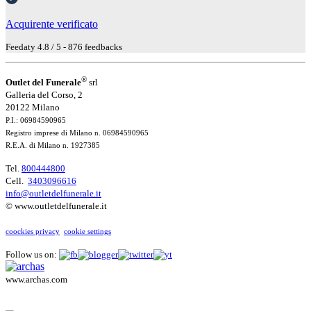
Acquirente verificato
Feedaty
4.8
/
5
-
876
feedbacks
®
Outlet del Funerale
srl
Galleria del Corso, 2
20122 Milano
P.I.: 06984590965
Registro imprese di Milano n. 06984590965
R.E.A. di Milano n. 1927385
Tel.
800444800
Cell.
3403096616
info@outletdelfunerale.it
© www.outletdelfunerale.it
coockies privacy
cookie settings
Follow us on:
www.archas.com