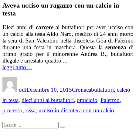
Aveva ucciso un ragazzo con un calcio in
testa
Dieci anni di
carcere
al buttafuori per aver ucciso con
un calcio alla testa Aldo Naro, medico di 24 anni morto
la sera di San Valentino nella discoteca Goa di Palermo
durante una festa in maschera. Questa la
sentenza
di
primo grado per il minorenne Andrea B., buttafuori
illegale e arrestato quattro ...
leggi tutto ...
Author
Posted
Categories
Tags
on
odf
Dicembre 10, 2015
Cronaca
buttafuori
,
calcio
in testa
,
dieci anni al buttafuori
,
omicidio
,
Palermo
,
processo
,
rissa
,
ucciso in discoteca con un calcio
Search
Search
for: