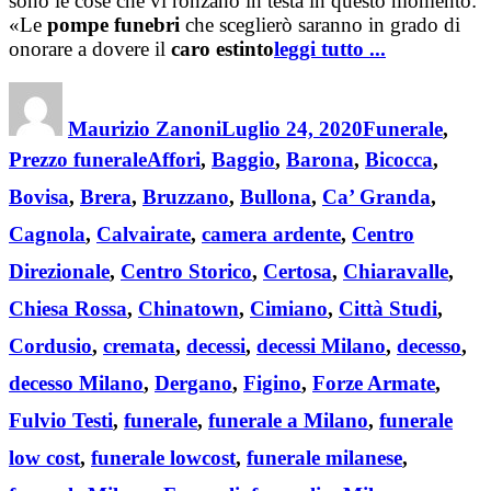
sono le cose che vi ronzano in testa in questo momento:
«Le
pompe funebri
che sceglierò saranno in grado di
onorare a dovere il
caro estinto
leggi tutto ...
Author
Posted
Categories
on
Maurizio Zanoni
Luglio 24, 2020
Funerale
,
Tags
Prezzo funerale
Affori
,
Baggio
,
Barona
,
Bicocca
,
Bovisa
,
Brera
,
Bruzzano
,
Bullona
,
Ca’ Granda
,
Cagnola
,
Calvairate
,
camera ardente
,
Centro
Direzionale
,
Centro Storico
,
Certosa
,
Chiaravalle
,
Chiesa Rossa
,
Chinatown
,
Cimiano
,
Città Studi
,
Cordusio
,
cremata
,
decessi
,
decessi Milano
,
decesso
,
decesso Milano
,
Dergano
,
Figino
,
Forze Armate
,
Fulvio Testi
,
funerale
,
funerale a Milano
,
funerale
low cost
,
funerale lowcost
,
funerale milanese
,