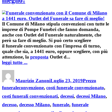
meglio!
Il Comune di Milano stipula convenzioni con tutte le
imprese di
Pompe Funebri
che fanno domanda,
anche con
Outlet del
Funerale
naturalmente, che
però sa fare di meglio. Si può certo scegliere
il
funerale
convenzionato
con l'impresa di turno,
quale che sia, a 1441 euro, oppure scegliere, con più
attenzione, la
proposta
Outlet d...
leggi tutto ...
Author
Posted
Categories
on
Maurizio Zanoni
Luglio 23, 2019
Prezzo
Tags
funerale
convenzione
,
costi funerale convenzionato
,
costi funerali convenzionati
,
decessi
,
decessi Milano
,
decesso
,
decesso Milano
,
funerale
,
funerale