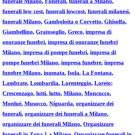
funerale Milano
,
Funerali
,
funerali a Milano
,
funerali low cost
,
funerali lowcost
,
funerali milanesi
,
funerali Milano
,
Gamboloita o Corvetto
,
Ghisolfa
,
Giambellino
,
Gratosoglio
,
Greco
,
impresa di
onoranze funebri
,
impresa di onoranze funebri
Milano
,
impresa di pompe funebri
,
impresa di
pompe funebri Milano
,
impresa funebre
,
impresa
funebre Milano
,
inumata
,
Isola
,
La Fontana
,
Lambrate
,
Lombardia
,
Lorenteggio
,
Loreto;
Crescenzago
,
lutti
,
lutto
,
Milano
,
Moncucco
,
Monluè
,
Musocco
,
Niguarda
,
organizzare dei
funerali
,
organizzare dei funerali a Milano
,
organizzare dei funerali Milano
,
Organizzare
funerali in Zona 1 a Milano
,
Organizzare funerali in