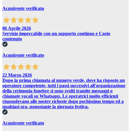
Acquirente verificato
06 Aprile 2026
Servizio impeccabile con un supporto continuo e Costo
contenuto
Acquirente verificato
22 Marzo 2026
Dopo la prima chiamata al numero verde, dove ha risposto un
operatore competente, tutti i passi successivi all'organizzazione
della cerimonia funebre si sono svolti tramite messaggi o
chiamate vocali su Whatsapp. Le operatrici molto efficienti
rispondevano alle nostre richeste dopo pochissimo tempo ed a
qualsiasi ora, nonostante la giornata festiva.
Acquirente verificato