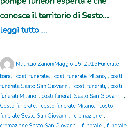
pompe funebri esperta e che
conosce il territorio di Sesto...
leggi tutto ...
Author
Posted
Categories
Tag
Maurizio Zanoni
Maggio 15, 2019
Funerale
on
bara
,
costi funerale
,
costi funerale Milano
,
costi
funerale Sesto San Giovanni
,
costi funerali
,
costi
funerali Milano
,
costi funerali Sesto San Giovanni
,
Costo funerale
,
costo funerale Milano
,
costo
funerale Sesto San Giovanni
,
cremazione
,
cremazione Sesto San Giovanni
,
funerale
,
funerale