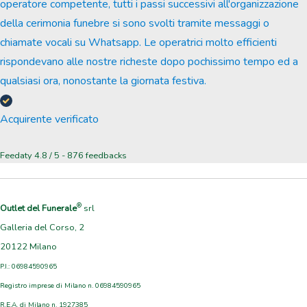
operatore competente, tutti i passi successivi all'organizzazione
della cerimonia funebre si sono svolti tramite messaggi o
chiamate vocali su Whatsapp. Le operatrici molto efficienti
rispondevano alle nostre richeste dopo pochissimo tempo ed a
qualsiasi ora, nonostante la giornata festiva.
Acquirente verificato
Feedaty
4.8
/
5
-
876
feedbacks
®
Outlet del Funerale
srl
Galleria del Corso, 2
20122 Milano
P.I.: 06984590965
Registro imprese di Milano n. 06984590965
R.E.A. di Milano n. 1927385