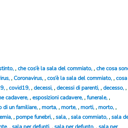
stinto
,
che cos’è la sala del commiato
,
che cosa son
irus
,
Coronavirus
,
cos’è la sala del commiato
,
cosa
19
,
covid19
,
decessi
,
decessi di parenti
,
decesso
,
ne cadavere
,
esposizioni cadavere
,
funerale
,
o di un familiare
,
morta
,
morte
,
morti
,
morto
,
emia
,
pompe funebri
,
sala
,
sala commiato
,
sala d
nte
,
sala per defunti
,
sala per defunto
,
sala per