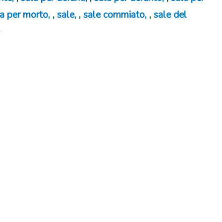
la per morto
,
sale
,
sale commiato
,
sale del
e