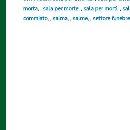
morta
,
sala per morte
,
sala per morti
,
sa
commiato
,
salma
,
salme
,
settore funebr