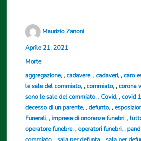
Author
Maurizio Zanoni
Posted
Aprile 21, 2021
on
Categories
Morte
Tags
aggregazione
,
cadavere
,
cadaveri
,
caro e
le sale del commiato
,
commiato
,
corona v
sono le sale del commiato
,
Covid
,
covid 
decesso di un parente
,
defunto
,
esposizio
Funerali
,
imprese di onoranze funebri
,
lutt
operatore funebre
,
operatori funebri
,
pand
commiato
,
sala per defunta
,
sala per defu