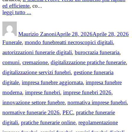
ed efficiente
, co...
leggi tutto ...
Author
Posted
C
on
Maurizio Zanoni
Aprile 28, 2026
Aprile 28, 2026
Tags
Funerale
,
mondo funebre
atti necroscopici digitali
,
autorizzazioni funerarie digitali
,
burocrazia funeraria
,
comuni
,
cremazione
,
digitalizzazione pratiche funerarie
,
digitalizzazione servizi funebri
,
gestione funeraria
digitale
,
impresa funebre aggiornata
,
impresa funebre
moderna
,
imprese funebri
,
imprese funebri 2026
,
innovazione settore funebre
,
normativa imprese funebri
,
normative funerarie 2026
,
PEC
,
pratiche funerarie
digitali
,
pratiche funerarie online
,
regolamentazione