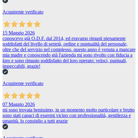
Acquirente verificato
15 Maggio 2026
conoscevo già O.D.F. dal 2014, ed eravamo rimasti pienamente
soddisfatti del livello di serietà, ordine e puntualità del personale,
oltre che del servizio nel complesso. questo anno è venuta a mancare
mia madre e conoscendo già l'azienda mi sono rivolto con fiducia a
loro e sono rimasto soddisfatto del loro operato: veloci, puntuali,
impeccabili, grazie!
Acquirente verificato
07 Maggio 2026
mi sono trovata benissimo, in un momento molto particolare e brutto
sono stati capaci di essermi vicino con professionalità, gentilezza e
umanità. lo consiglio a tutti grazie