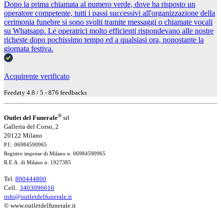
Dopo la prima chiamata al numero verde, dove ha risposto un
operatore competente, tutti i passi successivi all'organizzazione della
cerimonia funebre si sono svolti tramite messaggi o chiamate vocali
su Whatsapp. Le operatrici molto efficienti rispondevano alle nostre
richeste dopo pochissimo tempo ed a qualsiasi ora, nonostante la
giornata festiva.
Acquirente verificato
Feedaty
4.8
/
5
-
876
feedbacks
®
Outlet del Funerale
srl
Galleria del Corso, 2
20122 Milano
P.I.: 06984590965
Registro imprese di Milano n. 06984590965
R.E.A. di Milano n. 1927385
Tel.
800444800
Cell.
3403096616
info@outletdelfunerale.it
© www.outletdelfunerale.it