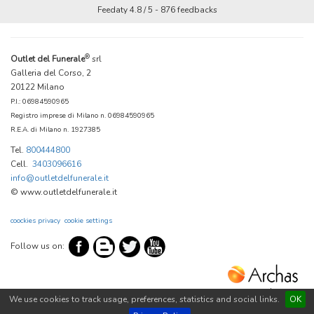
Feedaty
4.8
/
5
-
876
feedbacks
®
Outlet del Funerale
srl
Galleria del Corso, 2
20122 Milano
P.I.: 06984590965
Registro imprese di Milano n. 06984590965
R.E.A. di Milano n. 1927385
Tel.
800444800
Cell.
3403096616
info@outletdelfunerale.it
© www.outletdelfunerale.it
coockies privacy
cookie settings
Follow us on:
www.archas.com
We use cookies to track usage, preferences, statistics and social links.
OK