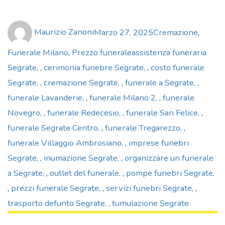
Author
Posted
Categories
Maurizio Zanoni
Marzo 27, 2025
Cremazione
,
on
Tags
Funerale Milano
,
Prezzo funerale
assistenza funeraria
Segrate
,
cerimonia funebre Segrate
,
costo funerale
Segrate
,
cremazione Segrate
,
funerale a Segrate
,
funerale Lavanderie
,
funerale Milano 2
,
funerale
Novegro
,
funerale Redecesio
,
funerale San Felice
,
funerale Segrate Centro
,
funerale Tregarezzo
,
funerale Villaggio Ambrosiano
,
imprese funebri
Segrate
,
inumazione Segrate
,
organizzare un funerale
a Segrate
,
outlet del funerale
,
pompe funebri Segrate
,
prezzi funerale Segrate
,
servizi funebri Segrate
,
trasporto defunto Segrate
,
tumulazione Segrate