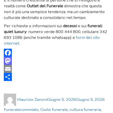
E il numero crescente di persone che si rivolgono a
realtà come
Outlet del Funerale
dimostra che questa
non è più una semplice tendenza, ma un cambiamento
culturale destinato a consolidarsi nel tempo.
Per richieste o informazioni sui
decessi
e sui
funerali
quiet luxury
: numero verde 800 444 800, cellulare 342
693 1086 (anche tramite whatsapp) e
form del sito
internet
.
Facebook
Mastodon
Email
Condividi
Author
Posted
Cate
Maurizio Zanoni
Giugno 5, 2026
Giugno 5, 2026
on
Tags
Funerale
commiato
,
Costo funerale
,
cultura funeraria
,