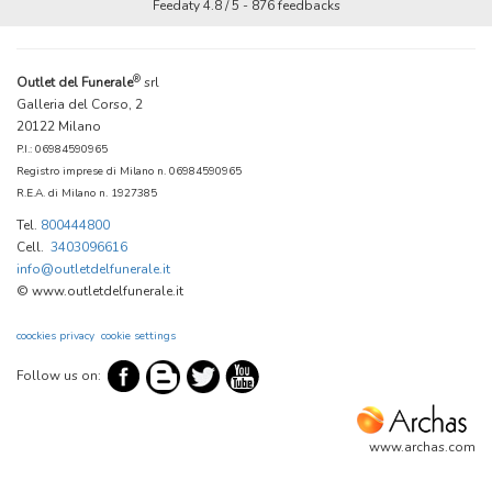
Feedaty
4.8
/
5
-
876
feedbacks
®
Outlet del Funerale
srl
Galleria del Corso, 2
20122 Milano
P.I.: 06984590965
Registro imprese di Milano n. 06984590965
R.E.A. di Milano n. 1927385
Tel.
800444800
Cell.
3403096616
info@outletdelfunerale.it
© www.outletdelfunerale.it
coockies privacy
cookie settings
Follow us on:
www.archas.com