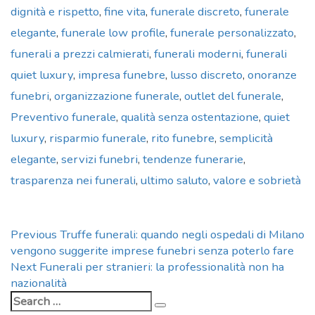
dignità e rispetto
,
fine vita
,
funerale discreto
,
funerale
elegante
,
funerale low profile
,
funerale personalizzato
,
funerali a prezzi calmierati
,
funerali moderni
,
funerali
quiet luxury
,
impresa funebre
,
lusso discreto
,
onoranze
funebri
,
organizzazione funerale
,
outlet del funerale
,
Preventivo funerale
,
qualità senza ostentazione
,
quiet
luxury
,
risparmio funerale
,
rito funebre
,
semplicità
elegante
,
servizi funebri
,
tendenze funerarie
,
trasparenza nei funerali
,
ultimo saluto
,
valore e sobrietà
Navigazione
Previous
Previous
Truffe funerali: quando negli ospedali di Milano
post:
vengono suggerite imprese funebri senza poterlo fare
articoli
Next
Next
Funerali per stranieri: la professionalità non ha
post:
nazionalità
Search
Search
for: