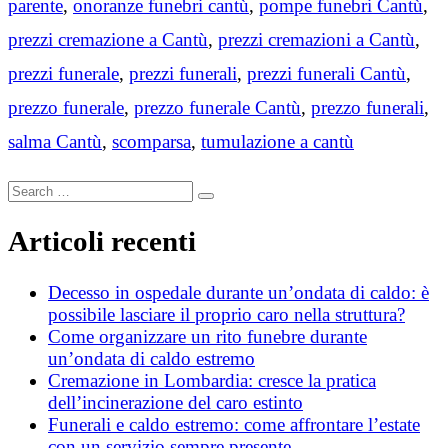
parente
,
onoranze funebri cantù
,
pompe funebri Cantù
,
prezzi cremazione a Cantù
,
prezzi cremazioni a Cantù
,
prezzi funerale
,
prezzi funerali
,
prezzi funerali Cantù
,
prezzo funerale
,
prezzo funerale Cantù
,
prezzo funerali
,
salma Cantù
,
scomparsa
,
tumulazione a cantù
Search
Search
for:
Articoli recenti
Decesso in ospedale durante un’ondata di caldo: è
possibile lasciare il proprio caro nella struttura?
Come organizzare un rito funebre durante
un’ondata di caldo estremo
Cremazione in Lombardia: cresce la pratica
dell’incinerazione del caro estinto
Funerali e caldo estremo: come affrontare l’estate
con un servizio sempre presente