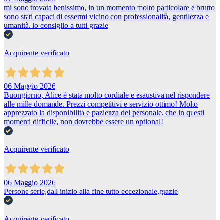
mi sono trovata benissimo, in un momento molto particolare e brutto
sono stati capaci di essermi vicino con professionalità, gentilezza e
umanità. lo consiglio a tutti grazie
Acquirente verificato
06 Maggio 2026
Buongiorno, Alice è stata molto cordiale e esaustiva nel rispondere
alle mille domande. Prezzi competitivi e servizio ottimo! Molto
apprezzato la disponibilità e pazienza del personale, che in questi
momenti difficile, non dovrebbe essere un optional!
Acquirente verificato
06 Maggio 2026
Persone serie,dall inizio alla fine tutto eccezionale,grazie
Acquirente verificato