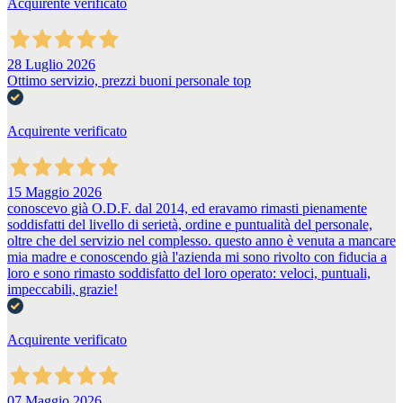
Acquirente verificato
28 Luglio 2026
Ottimo servizio, prezzi buoni personale top
Acquirente verificato
15 Maggio 2026
conoscevo già O.D.F. dal 2014, ed eravamo rimasti pienamente
soddisfatti del livello di serietà, ordine e puntualità del personale,
oltre che del servizio nel complesso. questo anno è venuta a mancare
mia madre e conoscendo già l'azienda mi sono rivolto con fiducia a
loro e sono rimasto soddisfatto del loro operato: veloci, puntuali,
impeccabili, grazie!
Acquirente verificato
07 Maggio 2026