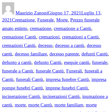
Author
Posted
on
Maurizio Zanoni
Giugno 17, 2021
Luglio 13,
Categories
Tags
2021
Cremazione
,
Funerale
,
Morte
,
Prezzo funerale
amato estinto
,
cremazione
,
cremazione a Cantù
,
cremazione Cantù
,
cremazioni
,
cremazioni a Cantù
,
cremazioni Cantù
,
decesso
,
decesso a cantù
,
decesso
cantù
,
decesso familiare
,
decesso parente
,
defunti Cantù
,
defunto a cantù
,
defunto Cantù
,
esequie cantù
,
funerale
,
funerale a Cantù
,
funerale Cantù
,
Funerali
,
funerali a
Cantù
,
funerali Cantù
,
impresa funebre Cantù
,
impresa
pompe funebri Cantù
,
imprese funebri Cantù
,
incinerazione Cantù
,
incinerazioni Cantù
,
inumazione a
cantù
,
morte
,
morte Cantù
,
morte familiare
,
morte