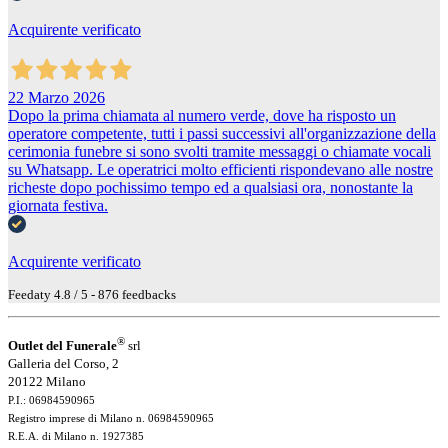
Acquirente verificato
22 Marzo 2026
Dopo la prima chiamata al numero verde, dove ha risposto un
operatore competente, tutti i passi successivi all'organizzazione della
cerimonia funebre si sono svolti tramite messaggi o chiamate vocali
su Whatsapp. Le operatrici molto efficienti rispondevano alle nostre
richeste dopo pochissimo tempo ed a qualsiasi ora, nonostante la
giornata festiva.
Acquirente verificato
Feedaty
4.8
/
5
-
876
feedbacks
®
Outlet del Funerale
srl
Galleria del Corso, 2
20122 Milano
P.I.: 06984590965
Registro imprese di Milano n. 06984590965
R.E.A. di Milano n. 1927385