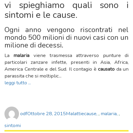
vi spieghiamo quali sono i
sintomi e le cause.
Ogni anno vengono riscontrati nel
mondo 500 milioni di nuovi casi con un
milione di decessi.
La
malaria
viene trasmessa attraverso punture di
particolari zanzare infette, presenti in Asia, Africa,
America Centrale e del Sud. Il contagio è
causato
da un
parassita che si moltiplic...
leggi tutto ...
Author
Posted
Categories
Tags
odf
Ottobre 28, 2015
Malattie
cause
,
malaria
,
on
sintomi