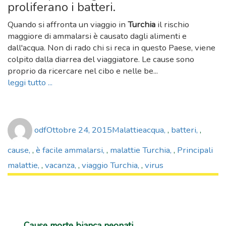
proliferano i batteri.
Quando si affronta un viaggio in
Turchia
il rischio
maggiore di ammalarsi è causato dagli alimenti e
dall'acqua. Non di rado chi si reca in questo Paese, viene
colpito dalla diarrea del viaggiatore. Le cause sono
proprio da ricercare nel cibo e nelle be...
leggi tutto ...
Author
Posted
Categories
Tags
odf
Ottobre 24, 2015
Malattie
acqua
,
batteri
,
on
cause
,
è facile ammalarsi
,
malattie Turchia
,
Principali
malattie
,
vacanza
,
viaggio Turchia
,
virus
Cause morte bianca neonati