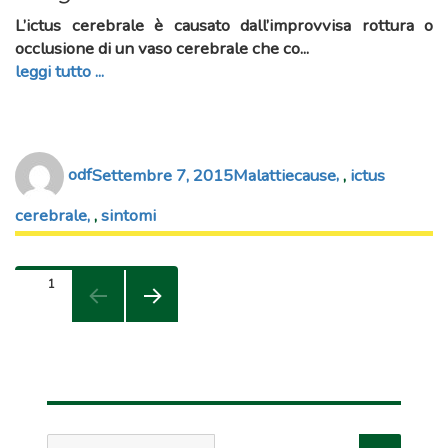
L’
ictus cerebrale è causato
dall’improvvisa rottura o
occlusione di un vaso cerebrale che co...
leggi tutto ...
Author
Posted
Categories
Tags
odf
Settembre 7, 2015
Malattie
cause
,
ictus
on
cerebrale
,
sintomi
Paginazione
PAGE
1
degli
NEXT
articoli
PAGE
Search