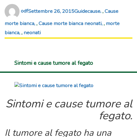
Author
Posted
Categories
Tags
odf
Settembre 26, 2015
Guide
cause
,
Cause
on
morte bianca
,
Cause morte bianca neonati
,
morte
bianca
,
neonati
Sintomi e cause tumore al fegato
Sintomi e cause tumore al
fegato.
Il tumore al fegato ha una