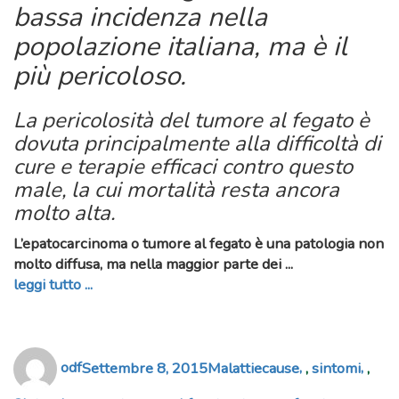
bassa incidenza nella
popolazione italiana, ma è il
più pericoloso.
La pericolosità del tumore al fegato è
dovuta principalmente alla difficoltà di
cure e terapie efficaci contro questo
male, la cui mortalità resta ancora
molto alta.
L’epatocarcinoma o
tumore al fegato
è una patologia non
molto diffusa, ma nella maggior parte dei ...
leggi tutto ...
Author
Posted
Categories
Tags
odf
Settembre 8, 2015
Malattie
cause
,
sintomi
,
on