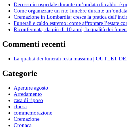
Decesso in ospedale durante un’ondata di caldo: è poss
Come organizzare un rito funebre durante un’ondata
Cremazione in Lombardia: cresce la pratica dell’incin
Funerali e caldo estremo: come affrontare l’estate c
Riconfermata, da più di 10 anni, la qualità dei funera
Commenti recenti
La qualità dei funerali resta massima | OUTLE
Categorie
Aperture agosto
Arredamento
casa di riposo
chiesa
commemorazione
Cremazione
Cronaca