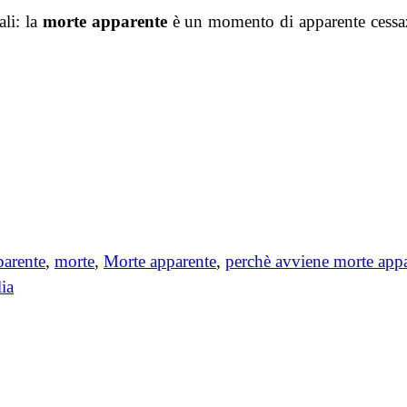
li: la
morte apparente
è un momento di apparente cessazio
parente
,
morte
,
Morte apparente
,
perchè avviene morte app
ia