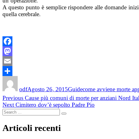
un’operazione.
A questo punto è semplice rispondere alle domande inizia
quella cerebrale.
Facebook
Mastodon
Email
Author
Posted
Categories
Condividi
Tags
on
odf
Agosto 26, 2015
Guide
come avviene morte ap
Navigazione
Previous
Previous
Cause più comuni di morte per anziani Nord Ital
Next
post:
Next
Cimitero dov’è sepolto Padre Pio
articoli
Search
post:
Search
for:
Articoli recenti