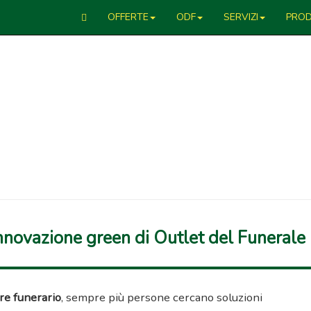
OFFERTE
ODF
SERVIZI
PROD
innovazione green di Outlet del Funerale
re funerario
, sempre più persone cercano soluzioni