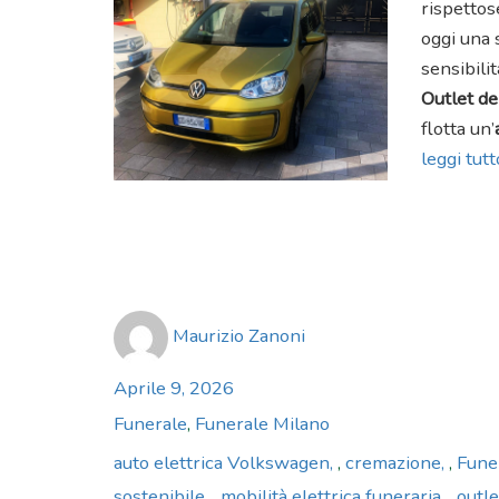
rispettos
oggi una 
sensibili
Outlet de
flotta un’
leggi tutto
Author
Maurizio Zanoni
Posted
Aprile 9, 2026
on
Categories
Funerale
,
Funerale Milano
Tags
auto elettrica Volkswagen
,
cremazione
,
Fune
sostenibile
,
mobilità elettrica funeraria
,
outle