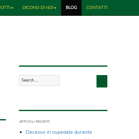
OTTI
DICONO DI NOI
BLOG
CONTATTI
Search
Search
for:
ARTICOLI RECENTI
Decesso in ospedale durante