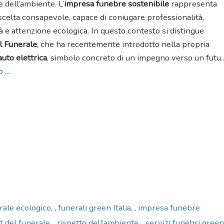
e dell’ambiente. L’
impresa funebre sostenibile
rappresenta
scelta consapevole, capace di coniugare professionalità,
tà e attenzione ecologica. In questo contesto si distingue
l Funerale
, che ha recentemente introdotto nella propria
auto elettrica
, simbolo concreto di un impegno verso un futu..
 ...
rale ecologico
,
funerali green Italia
,
impresa funebre
t del funerale
,
rispetto dell’ambiente
,
servizi funebri green