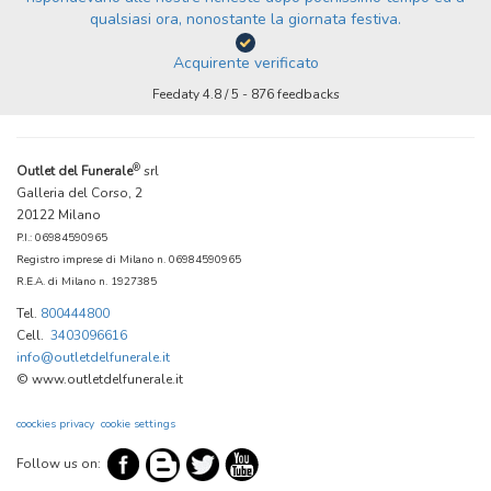
qualsiasi ora, nonostante la giornata festiva.
Acquirente verificato
Feedaty
4.8
/
5
-
876
feedbacks
®
Outlet del Funerale
srl
Galleria del Corso, 2
20122 Milano
P.I.: 06984590965
Registro imprese di Milano n. 06984590965
R.E.A. di Milano n. 1927385
Tel.
800444800
Cell.
3403096616
info@outletdelfunerale.it
© www.outletdelfunerale.it
coockies privacy
cookie settings
Follow us on: