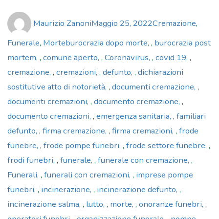
Author
Posted
Categories
Maurizio Zanoni
Maggio 25, 2022
Cremazione
,
on
Tags
Funerale
,
Morte
burocrazia dopo morte
,
burocrazia post
mortem
,
comune aperto
,
Coronavirus
,
covid 19
,
cremazione
,
cremazioni
,
defunto
,
dichiarazioni
sostitutive atto di notorietà
,
documenti cremazione
,
documenti cremazioni
,
documento cremazione
,
documento cremazioni
,
emergenza sanitaria
,
familiari
defunto
,
firma cremazione
,
firma cremazioni
,
frode
funebre
,
frode pompe funebri
,
frode settore funebre
,
frodi funebri
,
funerale
,
funerale con cremazione
,
Funerali
,
funerali con cremazioni
,
imprese pompe
funebri
,
incinerazione
,
incinerazione defunto
,
incinerazione salma
,
lutto
,
morte
,
onoranze funebri
,
operatori funebri
,
organizzazione funerale
,
pompe