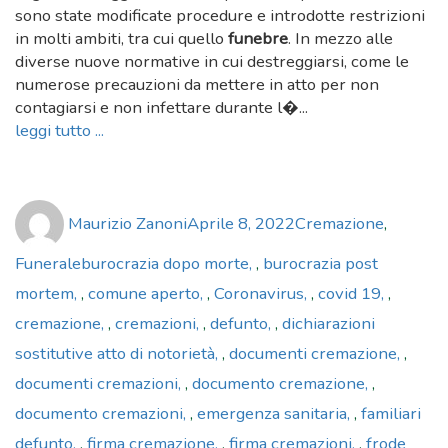
sono state modificate procedure e introdotte restrizioni
in molti ambiti, tra cui quello
funebre
. In mezzo alle
diverse nuove normative in cui destreggiarsi, come le
numerose precauzioni da mettere in atto per non
contagiarsi e non infettare durante l�...
leggi tutto ...
Author
Posted
Categories
Maurizio Zanoni
Aprile 8, 2022
Cremazione
,
on
Tags
Funerale
burocrazia dopo morte
,
burocrazia post
mortem
,
comune aperto
,
Coronavirus
,
covid 19
,
cremazione
,
cremazioni
,
defunto
,
dichiarazioni
sostitutive atto di notorietà
,
documenti cremazione
,
documenti cremazioni
,
documento cremazione
,
documento cremazioni
,
emergenza sanitaria
,
familiari
defunto
,
firma cremazione
,
firma cremazioni
,
frode