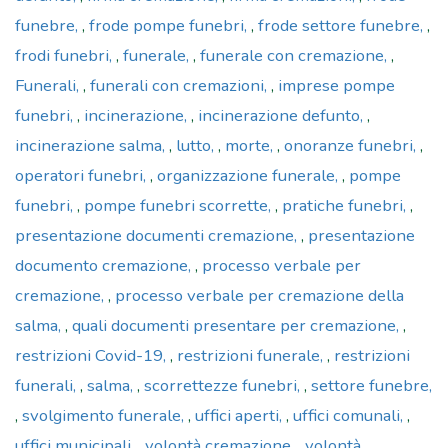
funebre
,
frode pompe funebri
,
frode settore funebre
,
frodi funebri
,
funerale
,
funerale con cremazione
,
Funerali
,
funerali con cremazioni
,
imprese pompe
funebri
,
incinerazione
,
incinerazione defunto
,
incinerazione salma
,
lutto
,
morte
,
onoranze funebri
,
operatori funebri
,
organizzazione funerale
,
pompe
funebri
,
pompe funebri scorrette
,
pratiche funebri
,
presentazione documenti cremazione
,
presentazione
documento cremazione
,
processo verbale per
cremazione
,
processo verbale per cremazione della
salma
,
quali documenti presentare per cremazione
,
restrizioni Covid-19
,
restrizioni funerale
,
restrizioni
funerali
,
salma
,
scorrettezze funebri
,
settore funebre
,
svolgimento funerale
,
uffici aperti
,
uffici comunali
,
uffici municipali
,
volontà cremazione
,
volontà