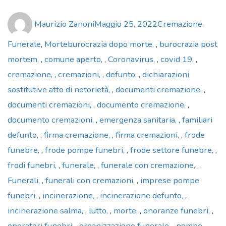
Author
Posted
Categories
Maurizio Zanoni
Maggio 25, 2022
Cremazione
,
on
Tags
Funerale
,
Morte
burocrazia dopo morte
,
burocrazia post
mortem
,
comune aperto
,
Coronavirus
,
covid 19
,
cremazione
,
cremazioni
,
defunto
,
dichiarazioni
sostitutive atto di notorietà
,
documenti cremazione
,
documenti cremazioni
,
documento cremazione
,
documento cremazioni
,
emergenza sanitaria
,
familiari
defunto
,
firma cremazione
,
firma cremazioni
,
frode
funebre
,
frode pompe funebri
,
frode settore funebre
,
frodi funebri
,
funerale
,
funerale con cremazione
,
Funerali
,
funerali con cremazioni
,
imprese pompe
funebri
,
incinerazione
,
incinerazione defunto
,
incinerazione salma
,
lutto
,
morte
,
onoranze funebri
,
operatori funebri
,
organizzazione funerale
,
pompe