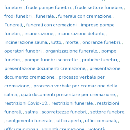
funebre
,
frode pompe funebri
,
frode settore funebre
,
frodi funebri
,
funerale
,
funerale con cremazione
,
Funerali
,
funerali con cremazioni
,
imprese pompe
funebri
,
incinerazione
,
incinerazione defunto
,
incinerazione salma
,
lutto
,
morte
,
onoranze funebri
,
operatori funebri
,
organizzazione funerale
,
pompe
funebri
,
pompe funebri scorrette
,
pratiche funebri
,
presentazione documenti cremazione
,
presentazione
documento cremazione
,
processo verbale per
cremazione
,
processo verbale per cremazione della
salma
,
quali documenti presentare per cremazione
,
restrizioni Covid-19
,
restrizioni funerale
,
restrizioni
funerali
,
salma
,
scorrettezze funebri
,
settore funebre
,
svolgimento funerale
,
uffici aperti
,
uffici comunali
,
uffici municipali
,
volontà cremazione
,
volontà