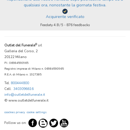
qualsiasi ora, nonostante la giornata festiva.
Acquirente verificato
Feedaty
4.8
/
5
-
876
feedbacks
®
Outlet del Funerale
srl
Galleria del Corso, 2
20122 Milano
P.I.: 06984590965
Registro imprese di Milano n. 06984590965
R.E.A. di Milano n. 1927385
Tel.
800444800
Cell.
3403096616
info@outletdelfunerale.it
© www.outletdelfunerale.it
coockies privacy
cookie settings
Follow us on: