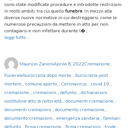
sono state modificate procedure e introdotte restrizioni
in molti ambiti, tra cui quello
funebre
. In mezzo alle
diverse nuove normative in cui destreggiarsi, come le
numerose precauzioni da mettere in atto per non
contagiarsi e non infettare durante l�...
leggi tutto ...
Author
Posted
Categories
Maurizio Zanoni
Aprile 8, 2022
Cremazione
,
on
Tags
Funerale
burocrazia dopo morte
,
burocrazia post
mortem
,
comune aperto
,
Coronavirus
,
covid 19
,
cremazione
,
cremazioni
,
defunto
,
dichiarazioni
sostitutive atto di notorietà
,
documenti cremazione
,
documenti cremazioni
,
documento cremazione
,
documento cremazioni
,
emergenza sanitaria
,
familiari
defunto
,
firma cremazione
,
firma cremazioni
,
frode