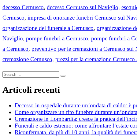
decesso Cernusco
,
decesso Cernusco sul Naviglio
,
esequi
Cernusco
,
impresa di onoranze funebri Cernusco sul Nav
organizzazione del funerale a Cernusco
,
organizzazione d
Naviglio
,
pompe funebri a Cernusco
,
pompe funebri a Ce
a Cernusco
,
preventivo per le cremazioni a Cernusco sul 
cremazione Cernusco
,
prezzi per la cremazione Cernusco 
Search
Search
for:
Articoli recenti
Decesso in ospedale durante un’ondata di caldo: è poss
Come organizzare un rito funebre durante un’ondata
Cremazione in Lombardia: cresce la pratica dell’incin
Funerali e caldo estremo: come affrontare l’estate c
Riconfermata, da più di 10 anni, la qualità dei funera