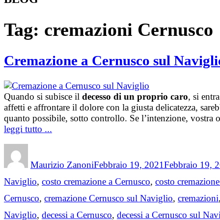
Tag:
cremazioni Cernusco
Cremazione a Cernusco sul Navigli
Quando si subisce il
decesso di un proprio caro
, si ent
affetti e affrontare il dolore con la giusta delicatezza, sare
quanto possibile, sotto controllo. Se l’intenzione, vostra 
leggi tutto ...
Author
Posted
on
Maurizio Zanoni
Febbraio 19, 2021
Febbraio 19, 
Naviglio
,
costo cremazione a Cernusco
,
costo cremazione
Cernusco
,
cremazione Cernusco sul Naviglio
,
cremazioni
Naviglio
,
decessi a Cernusco
,
decessi a Cernusco sul Nav