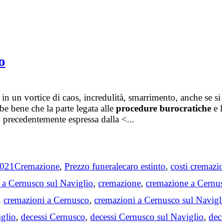
o
ra in un vortice di caos, incredulità, smarrimento, anche se s
bbe bene che la parte legata alle
procedure burocratiche
e l
o precedentemente espressa dalla <...
Categories
Tags
2021
Cremazione
,
Prezzo funerale
caro estinto
,
costi cremazi
 a Cernusco sul Naviglio
,
cremazione
,
cremazione a Cernu
,
cremazioni a Cernusco
,
cremazioni a Cernusco sul Navigl
iglio
,
decessi Cernusco
,
decessi Cernusco sul Naviglio
,
dec