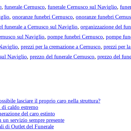
e
,
funerale Cernusco
,
funerale Cernusco sul Naviglio
,
fune
iglio
,
onoranze funebri Cernusco
,
onoranze funebri Cernus
el funerale a Cernusco sul Naviglio
,
organizzazione del fu
rnusco sul Naviglio
,
pompe funebri Cernusco
,
pompe fune
Naviglio
,
prezzi per la cremazione a Cernusco
,
prezzi per l
sul Naviglio
,
prezzo del funerale Cernusco
,
prezzo del fun
ibile lasciare il proprio caro nella struttura?
 di caldo estremo
erazione del caro estinto
on un servizio sempre presente
li di Outlet del Funerale