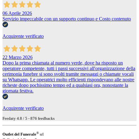
06 Aprile 2026
Servizio impeccabile con un supporto continuo e Costo contenuto
Acquirente verificato
22 Marzo 2026
Dopo la prima chiamata al numero verde, dove ha risposto un
operatore competente, tutti i passi successivi all'organizzazione della
cerimonia funebre si sono svolti tramite messaggi o chiamate vocali
su Whatsapp. Le operatrici molto efficienti rispondevano alle nostre
richeste dopo pochissimo tempo ed a qualsiasi ora, nonostante la
giornata festiva.
Acquirente verificato
Feedaty
4.8
/
5
-
876
feedbacks
®
Outlet del Funerale
srl