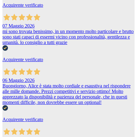
Acquirente verificato
07 Maggio 2026
mi sono trovata benissimo, in un momento molto particolare e brutto
sono stati capaci di essermi vicino con professionalità, gentilezza e
umanità. lo consiglio a tutti grazie
Acquirente verificato
06 Maggio 2026
Buongiorno, Alice è stata molto cordiale e esaustiva nel rispondere
alle mille domande. Prezzi competitivi e servizio ottimo! Molto
apprezzato la disponibilità e pazienza del personale, che in questi
momenti difficile, non dovrebbe essere un optional!
Acquirente verificato