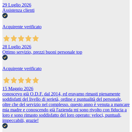
29 Luglio 2026
Assistenza clienti
Acquirente verificato
28 Luglio 2026
Ottimo servizio, prezzi buoni personale top
Acquirente verificato
15 Maggio 2026
conoscevo già O.D.F. dal 2014, ed eravamo rimasti pienamente
soddisfatti del livello di serietà, ordine e puntualità del personale,
oltre che del servizio nel complesso. questo anno è venuta a mancare
mia madre e conoscendo già l'azienda mi sono rivolto con fiducia a
loro e sono rimasto soddisfatto del loro operato: veloci, puntuali,
impeccabili, grazie!