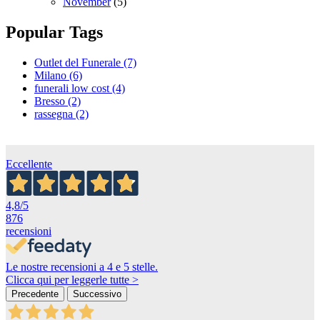
November
(5)
Popular Tags
Outlet del Funerale (7)
Milano (6)
funerali low cost (4)
Bresso (2)
rassegna (2)
Eccellente
4,8
/5
876
recensioni
Le nostre recensioni a 4 e 5 stelle.
Clicca qui per leggerle tutte >
Precedente
Successivo