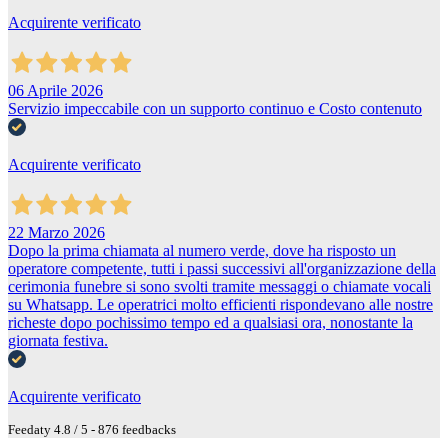
Acquirente verificato
06 Aprile 2026
Servizio impeccabile con un supporto continuo e Costo contenuto
Acquirente verificato
22 Marzo 2026
Dopo la prima chiamata al numero verde, dove ha risposto un
operatore competente, tutti i passi successivi all'organizzazione della
cerimonia funebre si sono svolti tramite messaggi o chiamate vocali
su Whatsapp. Le operatrici molto efficienti rispondevano alle nostre
richeste dopo pochissimo tempo ed a qualsiasi ora, nonostante la
giornata festiva.
Acquirente verificato
Feedaty
4.8
/
5
-
876
feedbacks