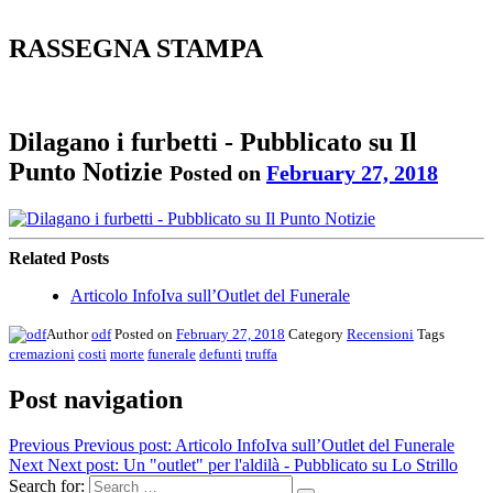
RASSEGNA STAMPA
Dilagano i furbetti - Pubblicato su Il
Punto Notizie
Posted on
February 27, 2018
Related Posts
Articolo InfoIva sull’Outlet del Funerale
Author
odf
Posted on
February 27, 2018
Category
Recensioni
Tags
cremazioni
costi
morte
funerale
defunti
truffa
Post navigation
Previous
Previous post:
Articolo InfoIva sull’Outlet del Funerale
Next
Next post:
Un "outlet" per l'aldilà - Pubblicato su Lo Strillo
Search for: