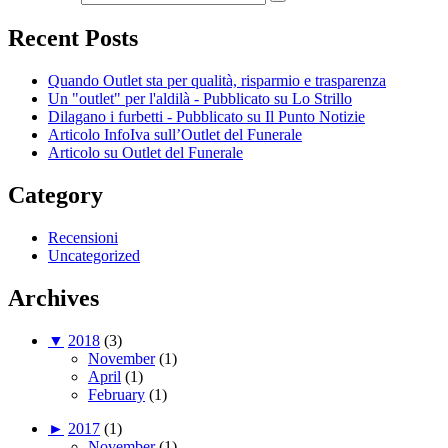
Recent Posts
Quando Outlet sta per qualità, risparmio e trasparenza
Un "outlet" per l'aldilà - Pubblicato su Lo Strillo
Dilagano i furbetti - Pubblicato su Il Punto Notizie
Articolo InfoIva sull’Outlet del Funerale
Articolo su Outlet del Funerale
Category
Recensioni
Uncategorized
Archives
▼
2018
(3)
November
(1)
April
(1)
February
(1)
►
2017
(1)
November
(1)