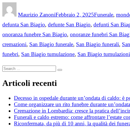
Author
Posted
Categories
on
Maurizio Zanoni
Febbraio 2, 2025
Funerale
,
mondo
defunta San Biagio
,
defunte San Biagio
,
defunti San Bia
onoranza funebre San Biagio
,
onoranze funebri San Biag
cremazioni
,
San Biagio funerale
,
San Biagio funerali
,
San
funebri
,
San Biagio tumulazione
,
San Biagio tumulazioni
Search
Search
for:
Articoli recenti
Decesso in ospedale durante un’ondata di caldo: è poss
Come organizzare un rito funebre durante un’ondata
Cremazione in Lombardia: cresce la pratica dell’incin
Funerali e caldo estremo: come affrontare l’estate c
Riconfermata, da più di 10 anni, la qualità dei funera