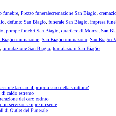
Tags
 funebre
,
Prezzo funerale
cremazione San Biagio
,
cremazi
gio
,
defunto San Biagio
,
funerale San Biagio
,
impresa fune
io
,
pompe funebri San Biagio
,
quartiere di Monza
,
San Bi
 Biagio inumazione
,
San Biagio inumazioni
,
San Biagio 
,
tumulazione San Biagio
,
tumulazioni San Biagio
ibile lasciare il proprio caro nella struttura?
 di caldo estremo
erazione del caro estinto
on un servizio sempre presente
li di Outlet del Funerale