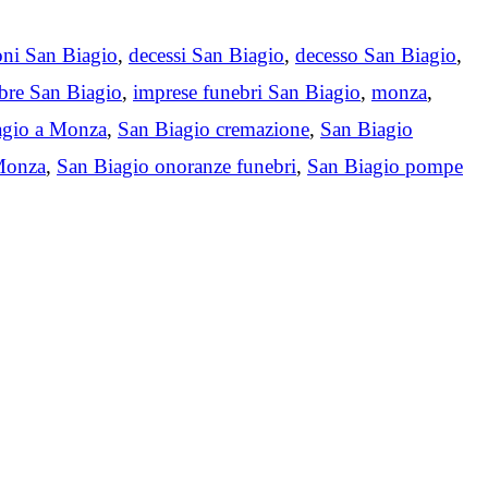
oni San Biagio
,
decessi San Biagio
,
decesso San Biagio
,
bre San Biagio
,
imprese funebri San Biagio
,
monza
,
agio a Monza
,
San Biagio cremazione
,
San Biagio
Monza
,
San Biagio onoranze funebri
,
San Biagio pompe