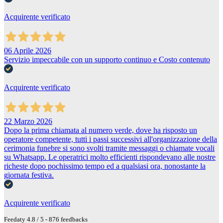
Acquirente verificato
06 Aprile 2026
Servizio impeccabile con un supporto continuo e Costo contenuto
Acquirente verificato
22 Marzo 2026
Dopo la prima chiamata al numero verde, dove ha risposto un
operatore competente, tutti i passi successivi all'organizzazione della
cerimonia funebre si sono svolti tramite messaggi o chiamate vocali
su Whatsapp. Le operatrici molto efficienti rispondevano alle nostre
richeste dopo pochissimo tempo ed a qualsiasi ora, nonostante la
giornata festiva.
Acquirente verificato
Feedaty
4.8
/
5
-
876
feedbacks