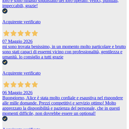
loro e sono rimasto soddisfatto del loro operato: veloci, puntuali,
impeccabili, grazie!
Acquirente verificato
07 Maggio 2026
mi sono trovata benissimo, in un momento molto particolare e brutto
sono stati capaci di essermi vicino con professionalità, gentilezza e
umanità. lo consiglio a tutti grazie
Acquirente verificato
06 Maggio 2026
Buongiorno, Alice è stata molto cordiale e esaustiva nel rispondere
alle mille domande. Prezzi competitivi e servizio ottimo! Molto
apprezzato la disponibilità e pazienza del personale, che in questi
momenti difficile, non dovrebbe essere un optional!