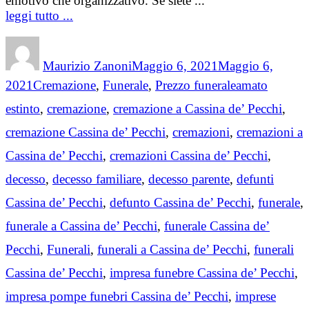
emotivo che organizzativo. Se siete ...
leggi tutto ...
Author
Posted
on
Maurizio Zanoni
Maggio 6, 2021
Maggio 6,
Categories
Tags
2021
Cremazione
,
Funerale
,
Prezzo funerale
amato
estinto
,
cremazione
,
cremazione a Cassina de’ Pecchi
,
cremazione Cassina de’ Pecchi
,
cremazioni
,
cremazioni a
Cassina de’ Pecchi
,
cremazioni Cassina de’ Pecchi
,
decesso
,
decesso familiare
,
decesso parente
,
defunti
Cassina de’ Pecchi
,
defunto Cassina de’ Pecchi
,
funerale
,
funerale a Cassina de’ Pecchi
,
funerale Cassina de’
Pecchi
,
Funerali
,
funerali a Cassina de’ Pecchi
,
funerali
Cassina de’ Pecchi
,
impresa funebre Cassina de’ Pecchi
,
impresa pompe funebri Cassina de’ Pecchi
,
imprese