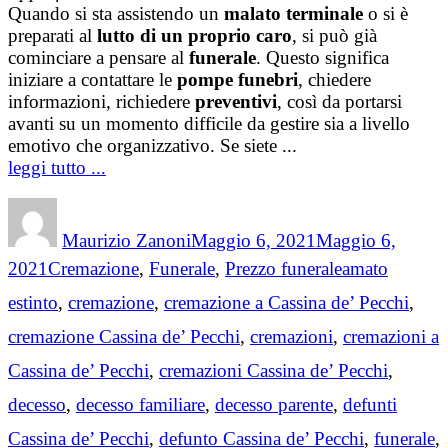
Quando si sta assistendo un
malato terminale
o si è
preparati al
lutto di un proprio caro
, si può già
cominciare a pensare al
funerale
. Questo significa
iniziare a contattare le
pompe funebri
, chiedere
informazioni, richiedere
preventivi
, così da portarsi
avanti su un momento difficile da gestire sia a livello
emotivo che organizzativo. Se siete ...
leggi tutto ...
Author
Posted
on
Maurizio Zanoni
Maggio 6, 2021
Maggio 6,
Categories
Tags
2021
Cremazione
,
Funerale
,
Prezzo funerale
amato
estinto
,
cremazione
,
cremazione a Cassina de’ Pecchi
,
cremazione Cassina de’ Pecchi
,
cremazioni
,
cremazioni a
Cassina de’ Pecchi
,
cremazioni Cassina de’ Pecchi
,
decesso
,
decesso familiare
,
decesso parente
,
defunti
Cassina de’ Pecchi
,
defunto Cassina de’ Pecchi
,
funerale
,