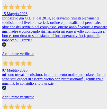
15 Maggio 2026
conoscevo già O.D.F. dal 2014, ed eravamo rimasti pienamente
soddisfatti del livello di serietà, ordine e puntualità del personale,
oltre che del servizio nel complesso. questo anno è venuta a mancare
mia madre e conoscendo già l'azienda mi sono rivolto con fiducia a
loro e sono rimasto soddisfatto del loro operato: veloci, puntuali,
impeccabili, grazie!
Acquirente verificato
07 Maggio 2026
mi sono trovata benissimo, in un momento molto particolare e brutto
sono stati capaci di essermi vicino con professionalità, gentilezza e
umanità. lo consiglio a tutti grazie
Acquirente verificato