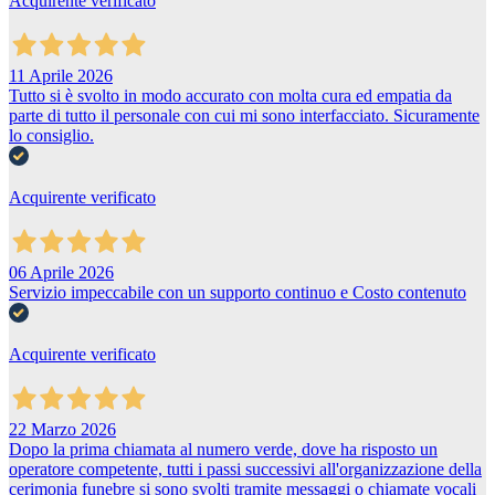
Acquirente verificato
11 Aprile 2026
Tutto si è svolto in modo accurato con molta cura ed empatia da
parte di tutto il personale con cui mi sono interfacciato. Sicuramente
lo consiglio.
Acquirente verificato
06 Aprile 2026
Servizio impeccabile con un supporto continuo e Costo contenuto
Acquirente verificato
22 Marzo 2026
Dopo la prima chiamata al numero verde, dove ha risposto un
operatore competente, tutti i passi successivi all'organizzazione della
cerimonia funebre si sono svolti tramite messaggi o chiamate vocali