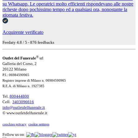
su Whatsapp. Le operatrici molto efficienti rispondevano alle nostre
richeste dopo pochissimo tempo ed a qualsiasi ora, nonostante la
giornata festiva.
Acquirente verificato
Feedaty
4.8
/
5
-
876
feedbacks
®
Outlet del Funerale
srl
Galleria del Corso, 2
20122 Milano
P.I.: 06984590965
Registro imprese di Milano n. 06984590965
R.E.A. di Milano n. 1927385
Tel.
800444800
Cell.
3403096616
info@outletdelfunerale.it
© www.outletdelfunerale.it
coockies privacy
cookie settings
Follow us on: