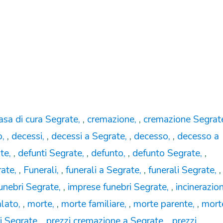
asa di cura Segrate
,
cremazione
,
cremazione Segrat
o
,
decessi
,
decessi a Segrate
,
decesso
,
decesso a
te
,
defunti Segrate
,
defunto
,
defunto Segrate
,
rate
,
Funerali
,
funerali a Segrate
,
funerali Segrate
,
unebri Segrate
,
imprese funebri Segrate
,
incinerazio
lato
,
morte
,
morte familiare
,
morte parente
,
mort
i Segrate
,
prezzi cremazione a Segrate
,
prezzi