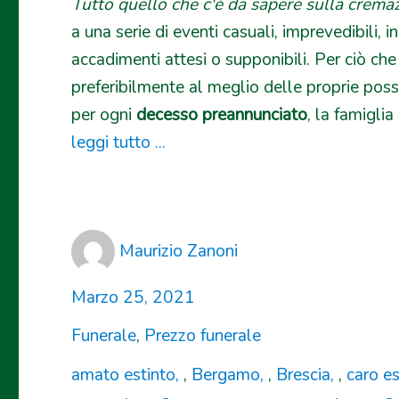
Tutto quello che c'è da sapere sulla crema
a una serie di eventi casuali, imprevedibili, in
accadimenti attesi o supponibili. Per ciò che
preferibilmente al meglio delle proprie possi
per ogni
decesso preannunciato
, la famiglia .
leggi tutto ...
Author
Maurizio Zanoni
Posted
Marzo 25, 2021
on
Categories
Funerale
,
Prezzo funerale
Tags
amato estinto
,
Bergamo
,
Brescia
,
caro es