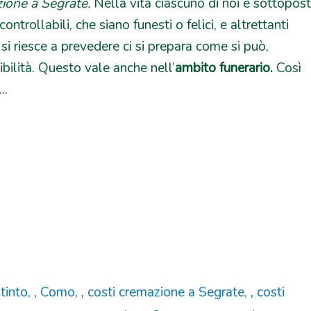
zione a Segrate.
Nella vita ciascuno di noi è sottopos
controllabili, che siano funesti o felici, e altrettanti
 si riesce a prevedere ci si prepara come si può,
bilità. Questo vale anche nell’
ambito funerario.
Così
..
tinto
,
Como
,
costi cremazione a Segrate
,
costi