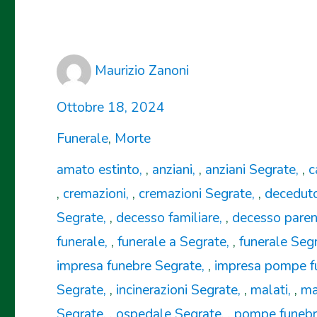
Author
Maurizio Zanoni
Posted
Ottobre 18, 2024
on
Categories
Funerale
,
Morte
Tags
amato estinto
,
anziani
,
anziani Segrate
,
c
,
cremazioni
,
cremazioni Segrate
,
decedut
Segrate
,
decesso familiare
,
decesso paren
funerale
,
funerale a Segrate
,
funerale Seg
impresa funebre Segrate
,
impresa pompe f
Segrate
,
incinerazioni Segrate
,
malati
,
ma
Segrate
,
ospedale Segrate
,
pompe funebr