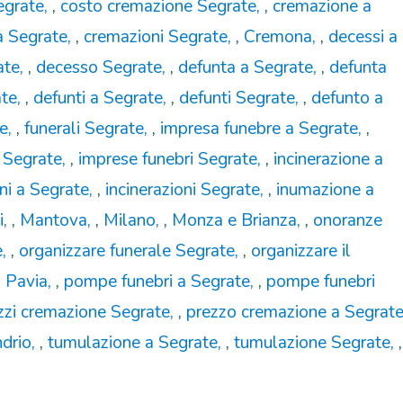
egrate
,
costo cremazione Segrate
,
cremazione a
a Segrate
,
cremazioni Segrate
,
Cremona
,
decessi a
ate
,
decesso Segrate
,
defunta a Segrate
,
defunta
ate
,
defunti a Segrate
,
defunti Segrate
,
defunto a
te
,
funerali Segrate
,
impresa funebre a Segrate
,
a Segrate
,
imprese funebri Segrate
,
incinerazione a
oni a Segrate
,
incinerazioni Segrate
,
inumazione a
i
,
Mantova
,
Milano
,
Monza e Brianza
,
onoranze
e
,
organizzare funerale Segrate
,
organizzare il
,
Pavia
,
pompe funebri a Segrate
,
pompe funebri
zzi cremazione Segrate
,
prezzo cremazione a Segrat
drio
,
tumulazione a Segrate
,
tumulazione Segrate
,